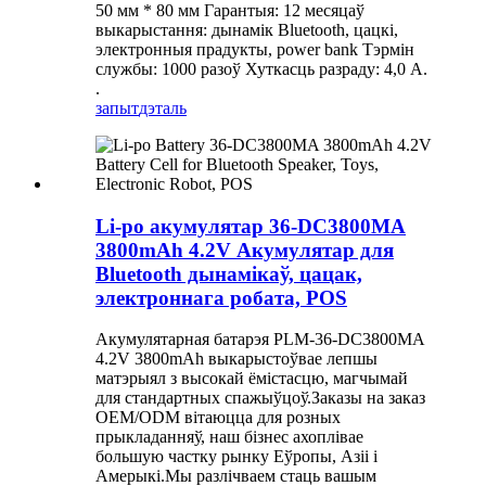
50 мм * 80 мм Гарантыя: 12 месяцаў
выкарыстання: дынамік Bluetooth, цацкі,
электронныя прадукты, power bank Тэрмін
службы: 1000 разоў Хуткасць разраду: 4,0 А.
.
запыт
дэталь
Li-po акумулятар 36-DC3800MA
3800mAh 4.2V Акумулятар для
Bluetooth дынамікаў, цацак,
электроннага робата, POS
Акумулятарная батарэя PLM-36-DC3800MA
4.2V 3800mAh выкарыстоўвае лепшы
матэрыял з высокай ёмістасцю, магчымай
для стандартных спажыўцоў.Заказы на заказ
OEM/ODM вітаюцца для розных
прыкладанняў, наш бізнес ахоплівае
большую частку рынку Еўропы, Азіі і
Амерыкі.Мы разлічваем стаць вашым