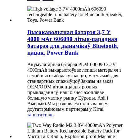
Высокавольтная батарэя 3,7 У
4000 мАг 606090 літыя-парадная
батарэя для дынамікаў Bluetooth,
цацак, Power Bank
Акумулятарная батарэя PLM-606090 3.7V
4000mAh выкарыстоўвае лепшы матэрыял з
самай высокай магутнасцю, магчымай для
стандартных спажыўцоў.Заказы на заказ
OEM/ODM вітаюцца для розных
прыкладанняў, наш бізнес ахоплівае
большую частку рынку Еўропы, Азіі і
Амерыкі.Мы разлічваем стаць вашым
доўгатэрміновым партнёрам у Кітаі.
запыт
дэталь