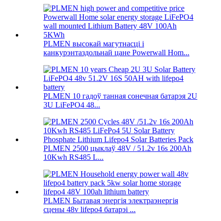
PLMEN высокай магутнасці і
канкурэнтаздольнай цане Powerwall Hom...
PLMEN 10 гадоў танная сонечная батарэя 2U
3U LiFePO4 48...
PLMEN 2500 цыклаў 48V / 51.2v 16s 200Ah
10Kwh RS485 L...
PLMEN Бытавая энергія электраэнергія
сцены 48v lifepo4 батарэі ...