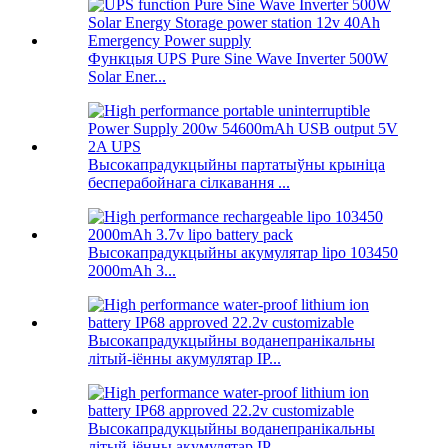
Функцыя UPS Pure Sine Wave Inverter 500W
Solar Ener...
Высокапрадукцыйны партатыўны крыніца
бесперабойнага сілкавання ...
Высокапрадукцыйны акумулятар lipo 103450
2000mAh 3...
Высокапрадукцыйны воданепранікальны
літый-іённы акумулятар IP...
Высокапрадукцыйны воданепранікальны
літый-іённы акумулятар IP...