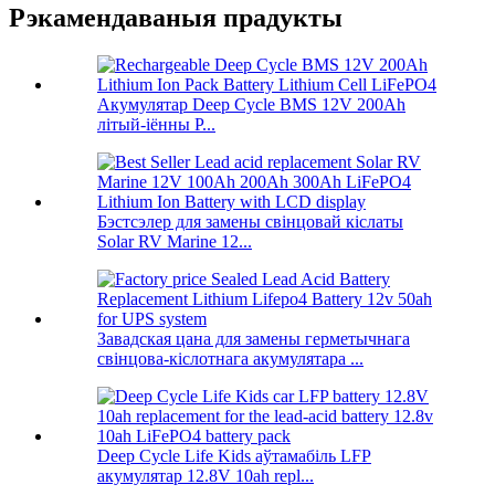
Рэкамендаваныя прадукты
Акумулятар Deep Cycle BMS 12V 200Ah
літый-іённы P...
Бэстсэлер для замены свінцовай кіслаты
Solar RV Marine 12...
Завадская цана для замены герметычнага
свінцова-кіслотнага акумулятара ...
Deep Cycle Life Kids аўтамабіль LFP
акумулятар 12.8V 10ah repl...