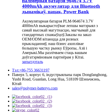
палімерная батарэя 964674 3.7V
4000mAh акумулятар для Bluetooth
дынамікаў, цацак, Power Bank
Акумулятарная батарэя PLM-964674 3.7V
4000mAh выкарыстоўвае лепшы матэрыял з
самай высокай магутнасцю, магчымай для
стандартных спажыўцоў.Заказы на заказ
OEM/ODM вітаюцца для розных
прыкладанняў, наш бізнес ахоплівае
большую частку рынку Еўропы, Азіі і
Амерыкі.Мы разлічваем стаць вашым
доўгатэрміновым партнёрам у Кітаі.
запыт
дэталь
Тэл:+86-755 36631197
Паверх 5, корпус 6, індустрыяльны парк Dongfanghong,
Yushi Road, Guanlan, Long Hua, 518109 Шэньчжэнь,
Кітай
sales@polymer-batterys.com