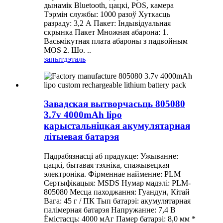
дынамік Bluetooth, цацкі, POS, камера
Тэрмін службы: 1000 разоў Хуткасць
разраду: 3,2 А Пакет: Індывідуальная
скрынка Пакет Множная абарона: 1.
Васьмікутная плата абароны з падвойным
MOS 2. Шо. ..
запыт
дэталь
Завадская вытворчасьць 805080
3.7v 4000mAh lipo
карыстальніцкая акумулятарная
літыевая батарэя
Падрабязнасці аб прадукце: Ужыванне:
цацкі, бытавая тэхніка, спажывецкая
электроніка. Фірменнае найменне: PLM
Сертыфікацыя: MSDS Нумар мадэлі: PLM-
805080 Месца паходжання: Гуандун, Кітай
Вага: 45 г / ПК Тып батарэі: акумулятарная
палімерная батарэя Напружанне: 7,4 В
Ёмістасць: 4000 мАг Памер батарэі: 8,0 мм *