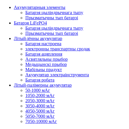
Акумулятарныя элементы
Батарэя цыліндрычнага тыпу
Прызматычны тып батарэі
Батарэя LiFePO4
Батарэя цыліндрычнага тыпу
Прызматычны тып батарэі
Літый-іённы акумулятар
Батарэя настроена
электронны транспартны сродак
Батарэя ацяплення
Асвятляльны прыбор
Медыцынскі прыбор
Мабільны прадукт
Акумулятар электраінструмента
Батарэя робата
Літый-палімерны акумулятар
50-1000 мАг
1050-2000 мАг
2050-3000 мАг
3050-4000 мАг
4050-5000 мАг
5050-7000 мАг
7050-10000 мАг