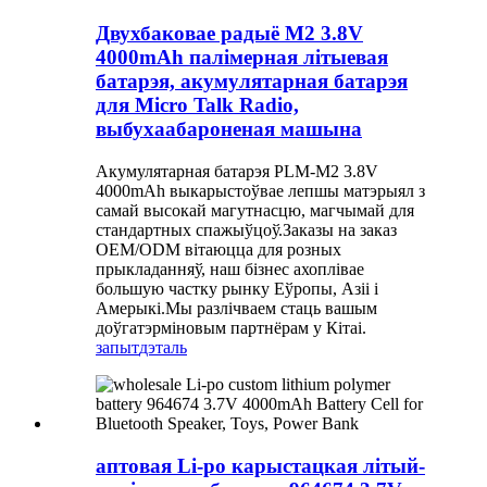
Двухбаковае радыё M2 3.8V
4000mAh палімерная літыевая
батарэя, акумулятарная батарэя
для Micro Talk Radio,
выбухаабароненая машына
Акумулятарная батарэя PLM-M2 3.8V
4000mAh выкарыстоўвае лепшы матэрыял з
самай высокай магутнасцю, магчымай для
стандартных спажыўцоў.Заказы на заказ
OEM/ODM вітаюцца для розных
прыкладанняў, наш бізнес ахоплівае
большую частку рынку Еўропы, Азіі і
Амерыкі.Мы разлічваем стаць вашым
доўгатэрміновым партнёрам у Кітаі.
запыт
дэталь
аптовая Li-po карыстацкая літый-