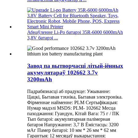
Абнаўленне Li-Po батарэі 35R-6000 6000mAh
3,8V батарэі ...
Завод па вытворчасці літый-іённых
акумулятараў 102662 3.7v
3200mAh
Падрабязнасці аб прадукце: Ужыванне:
Цацкі, Бытавая тэхніка, Бытавая электроніка.
Фірменнае найменне: PLM Сертыфікацыя:
Нумар мадэлі MSDS: PLM- 102662 Месца
паходжання: Гуандун, Кітай Вага: 75 г / ПК
Тып батарэі: акумулятарная палімерная
батарэя Напружанне: 3,7 В Ёмістасць: 3200
мАг Памер батарэі: 10 мм * 26 мм * 62 мм
Гарантыя: 12 месяцаў выкарыстання: