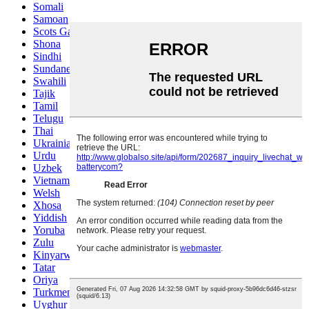
Somali
Samoan
Scots Gaelic
Shona
Sindhi
Sundanese
Swahili
Tajik
Tamil
Telugu
Thai
Ukrainian
Urdu
Uzbek
Vietnamese
Welsh
Xhosa
Yiddish
Yoruba
Zulu
Kinyarwanda
Tatar
Oriya
Turkmen
Uyghur