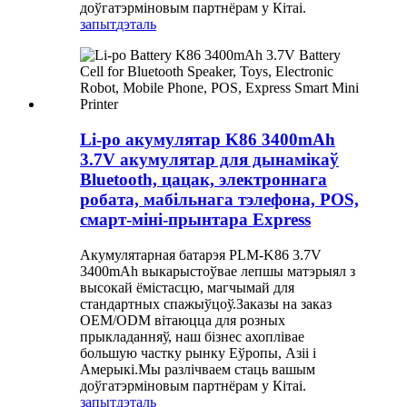
доўгатэрміновым партнёрам у Кітаі.
запыт
дэталь
Li-po акумулятар K86 3400mAh
3.7V акумулятар для дынамікаў
Bluetooth, цацак, электроннага
робата, мабільнага тэлефона, POS,
смарт-міні-прынтара Express
Акумулятарная батарэя PLM-K86 3.7V
3400mAh выкарыстоўвае лепшы матэрыял з
высокай ёмістасцю, магчымай для
стандартных спажыўцоў.Заказы на заказ
OEM/ODM вітаюцца для розных
прыкладанняў, наш бізнес ахоплівае
большую частку рынку Еўропы, Азіі і
Амерыкі.Мы разлічваем стаць вашым
доўгатэрміновым партнёрам у Кітаі.
запыт
дэталь