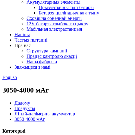
Акумулятарныя элементы
Прызматычны тып батарэі
Батарэя цыліндрычнага тыпу
Сховішча сонечнай энергіі
12V батарэя глыбокага цыклу
Мабільная электрастанцыя
Навіны
Частыя пытанні
Пра нас
Структура кампаніі
Працэс кантролю якасці
Наша фабрыка
Звяжыцеся з намі
English
3050-4000 мАг
Дадому
Прадукты
Літый-палімерны акумулятар
3050-4000 мАг
Катэгорыі