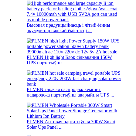
Высокая прадукцыйнасць і літый-іённы
акумулятар вялікай ёмістасці ...
PLMEN High light Блок сілкавання 150W
UPS партатыўны...
PLMEN гарачая распродаж кемпінг
падарожжа партатыўны аварыйны UPS ...
PLMEN Аптовая партатыўная 300W Smart
Solar Ups Panel ...