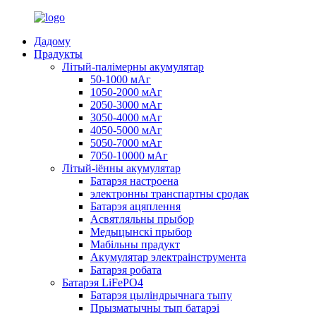
Дадому
Прадукты
Літый-палімерны акумулятар
50-1000 мАг
1050-2000 мАг
2050-3000 мАг
3050-4000 мАг
4050-5000 мАг
5050-7000 мАг
7050-10000 мАг
Літый-іённы акумулятар
Батарэя настроена
электронны транспартны сродак
Батарэя ацяплення
Асвятляльны прыбор
Медыцынскі прыбор
Мабільны прадукт
Акумулятар электраінструмента
Батарэя робата
Батарэя LiFePO4
Батарэя цыліндрычнага тыпу
Прызматычны тып батарэі