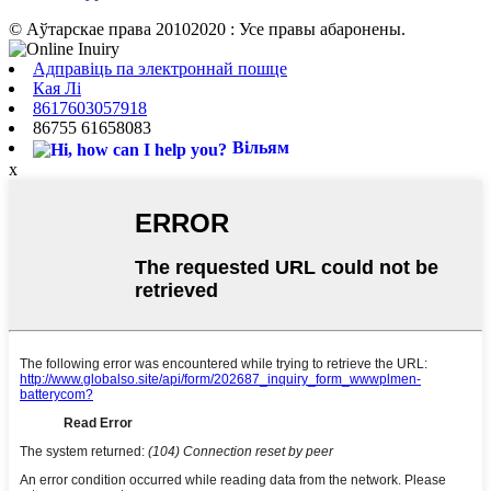
© Аўтарскае права 20102020 : Усе правы абаронены.
Адправіць па электроннай пошце
Кая Лі
8617603057918
86755 61658083
Вільям
x