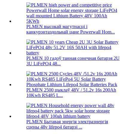
PLMEN высокай магутнасці і
канкурэнтаздольнай цане Powerwall Hom...
PLMEN 10 гадоў танная сонечная батарэя 2U
3U LiFePO4 48...
PLMEN 2500 цыклаў 48V / 51.2v 16s 200Ah
10Kwh RS485 L...
PLMEN Бытавая энергія электраэнергія
сцены 48v lifepo4 батарэі ...