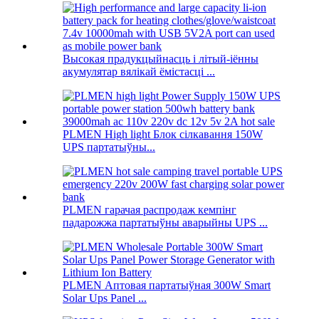
Высокая прадукцыйнасць і літый-іённы
акумулятар вялікай ёмістасці ...
PLMEN High light Блок сілкавання 150W
UPS партатыўны...
PLMEN гарачая распродаж кемпінг
падарожжа партатыўны аварыйны UPS ...
PLMEN Аптовая партатыўная 300W Smart
Solar Ups Panel ...