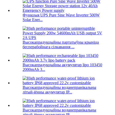
Функцыя UPS Pure Sine Wave Inverter 500W
Solar Ener...
Высокапрадукцыйны партатыўны крыніца
бесперабойнага сілкавання ...
Высокапрадукцыйны акумулятар lipo 103450
2000mAh 3...
Высокапрадукцыйны воданепранікальны
літый-іённы акумулятар IP...
Высокапрадукцыйны воданепранікальны
літый-іённы акумулятар IP...