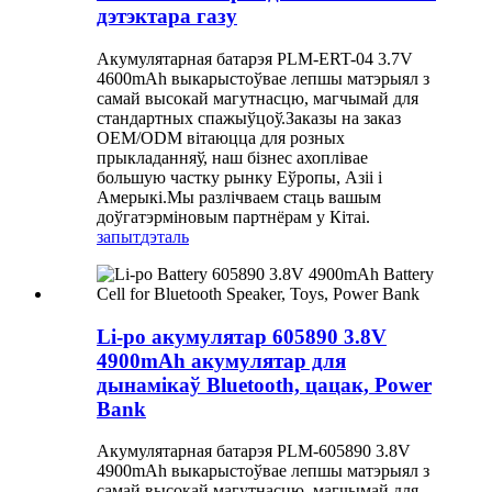
дэтэктара газу
Акумулятарная батарэя PLM-ERT-04 3.7V
4600mAh выкарыстоўвае лепшы матэрыял з
самай высокай магутнасцю, магчымай для
стандартных спажыўцоў.Заказы на заказ
OEM/ODM вітаюцца для розных
прыкладанняў, наш бізнес ахоплівае
большую частку рынку Еўропы, Азіі і
Амерыкі.Мы разлічваем стаць вашым
доўгатэрміновым партнёрам у Кітаі.
запыт
дэталь
Li-po акумулятар 605890 3.8V
4900mAh акумулятар для
дынамікаў Bluetooth, цацак, Power
Bank
Акумулятарная батарэя PLM-605890 3.8V
4900mAh выкарыстоўвае лепшы матэрыял з
самай высокай магутнасцю, магчымай для