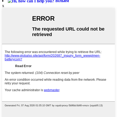
Вільям
x