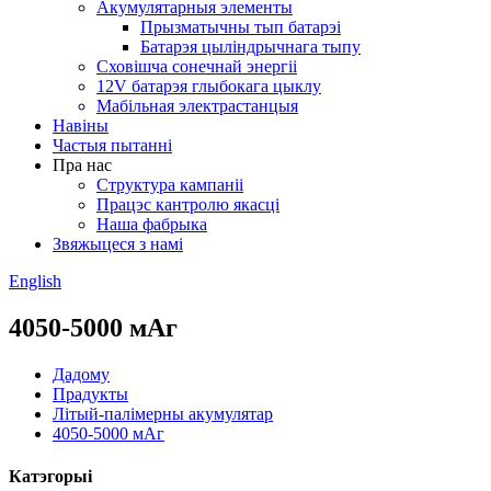
Акумулятарныя элементы
Прызматычны тып батарэі
Батарэя цыліндрычнага тыпу
Сховішча сонечнай энергіі
12V батарэя глыбокага цыклу
Мабільная электрастанцыя
Навіны
Частыя пытанні
Пра нас
Структура кампаніі
Працэс кантролю якасці
Наша фабрыка
Звяжыцеся з намі
English
4050-5000 мАг
Дадому
Прадукты
Літый-палімерны акумулятар
4050-5000 мАг
Катэгорыі