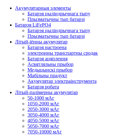
Акумулятарныя элементы
Батарэя цыліндрычнага тыпу
Прызматычны тып батарэі
Батарэя LiFePO4
Батарэя цыліндрычнага тыпу
Прызматычны тып батарэі
Літый-іённы акумулятар
Батарэя настроена
электронны транспартны сродак
Батарэя ацяплення
Асвятляльны прыбор
Медыцынскі прыбор
Мабільны прадукт
Акумулятар электраінструмента
Батарэя робата
Літый-палімерны акумулятар
50-1000 мАг
1050-2000 мАг
2050-3000 мАг
3050-4000 мАг
4050-5000 мАг
5050-7000 мАг
7050-10000 мАг