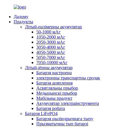
Дадому
Прадукты
Літый-палімерны акумулятар
50-1000 мАг
1050-2000 мАг
2050-3000 мАг
3050-4000 мАг
4050-5000 мАг
5050-7000 мАг
7050-10000 мАг
Літый-іённы акумулятар
Батарэя настроена
электронны транспартны сродак
Батарэя ацяплення
Асвятляльны прыбор
Медыцынскі прыбор
Мабільны прадукт
Акумулятар электраінструмента
Батарэя робата
Батарэя LiFePO4
Батарэя цыліндрычнага тыпу
Прызматычны тып батарэі