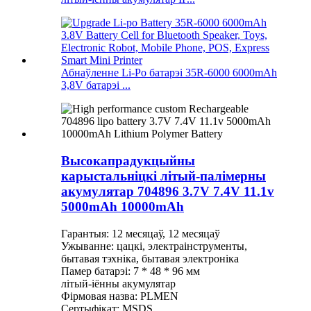
Абнаўленне Li-Po батарэі 35R-6000 6000mAh
3,8V батарэі ...
Высокапрадукцыйны
карыстальніцкі літый-палімерны
акумулятар 704896 3.7V 7.4V 11.1v
5000mAh 10000mAh
Гарантыя: 12 месяцаў, 12 месяцаў
Ужыванне: цацкі, электраінструменты,
бытавая тэхніка, бытавая электроніка
Памер батарэі: 7 * 48 * 96 мм
літый-іённы акумулятар
Фірмовая назва: PLMEN
Сертыфікат: MSDS