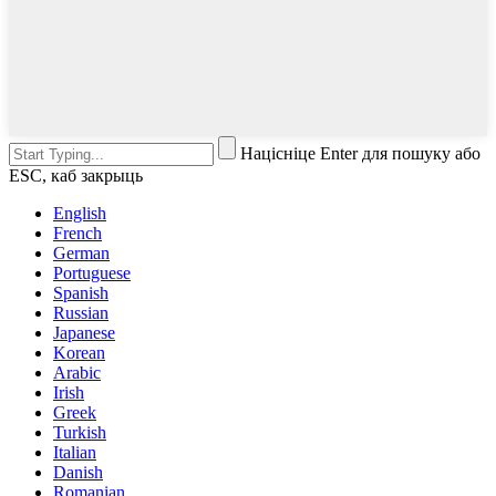
Націсніце Enter для пошуку або
ESC, каб закрыць
English
French
German
Portuguese
Spanish
Russian
Japanese
Korean
Arabic
Irish
Greek
Turkish
Italian
Danish
Romanian