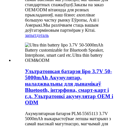
стандартных спажыўцоў.Заказы на заказ
OEM/ODM вітаюцца для розных
прыкладанняў, наш бізнес ахоплівае
большую частку рынку Еўропы, Азіі і
Амерыкі.Мы разлічваем стаць вашым
доўгатэрміновым партнёрам у Кітаі.
запыт
дэталь
Ультратонкая батарэя lipo 3.7V 50-
5000mAh Акумулятар,
наладжвальны для дынамікаў
Bluetooth, інтэрфона, смарт-карт і
г.д. Ультратонкі акумулятар OEM і
ODM
Акумулятарная батарэя PLM-5565113 3.7V
5000mAh выкарыстоўвае лепшы матэрыял з
самай высокай магутнасцю, магчымай для