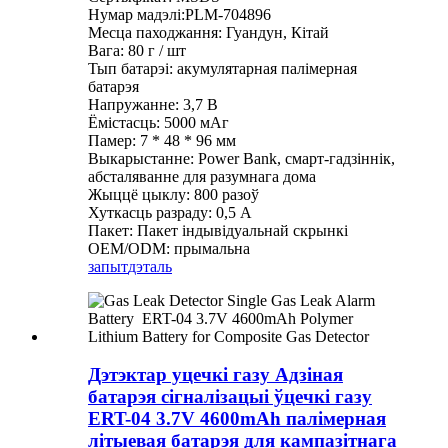
Нумар мадэлі:PLM-704896
Месца паходжання: Гуандун, Кітай
Вага: 80 г / шт
Тып батарэі: акумулятарная палімерная
батарэя
Напружанне: 3,7 В
Ёмістасць: 5000 мАг
Памер: 7 * 48 * 96 мм
Выкарыстанне: Power Bank, смарт-гадзіннік,
абсталяванне для разумнага дома
Жыццё цыклу: 800 разоў
Хуткасць разраду: 0,5 А
Пакет: Пакет індывідуальнай скрынкі
OEM/ODM: прымальна
запыт
дэталь
Дэтэктар уцечкі газу Адзіная
батарэя сігналізацыі ўцечкі газу
ERT-04 3.7V 4600mAh палімерная
літыевая батарэя для кампазітнага