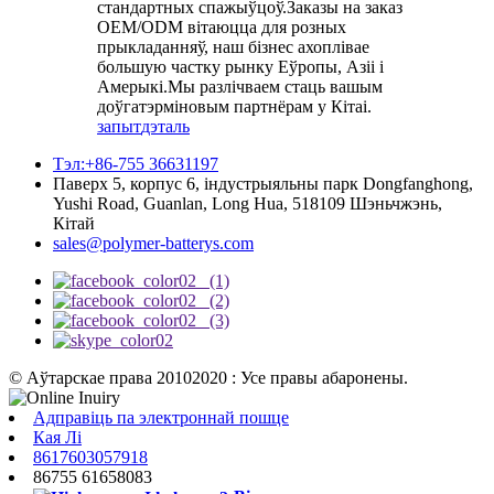
стандартных спажыўцоў.Заказы на заказ
OEM/ODM вітаюцца для розных
прыкладанняў, наш бізнес ахоплівае
большую частку рынку Еўропы, Азіі і
Амерыкі.Мы разлічваем стаць вашым
доўгатэрміновым партнёрам у Кітаі.
запыт
дэталь
Тэл:+86-755 36631197
Паверх 5, корпус 6, індустрыяльны парк Dongfanghong,
Yushi Road, Guanlan, Long Hua, 518109 Шэньчжэнь,
Кітай
sales@polymer-batterys.com
© Аўтарскае права 20102020 : Усе правы абаронены.
Адправіць па электроннай пошце
Кая Лі
8617603057918
86755 61658083