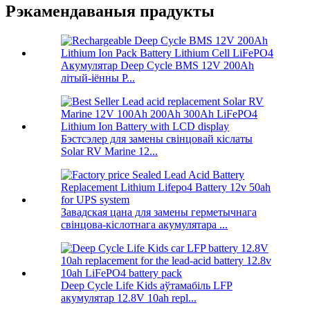
Рэкамендаваныя прадукты
Акумулятар Deep Cycle BMS 12V 200Ah
літый-іённы P...
Бэстсэлер для замены свінцовай кіслаты
Solar RV Marine 12...
Завадская цана для замены герметычнага
свінцова-кіслотнага акумулятара ...
Deep Cycle Life Kids аўтамабіль LFP
акумулятар 12.8V 10ah repl...