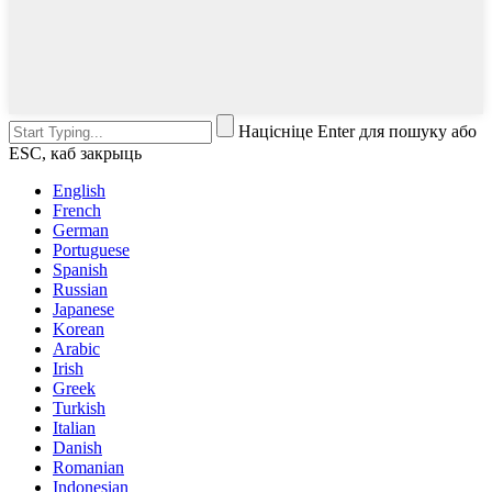
Націсніце Enter для пошуку або
ESC, каб закрыць
English
French
German
Portuguese
Spanish
Russian
Japanese
Korean
Arabic
Irish
Greek
Turkish
Italian
Danish
Romanian
Indonesian