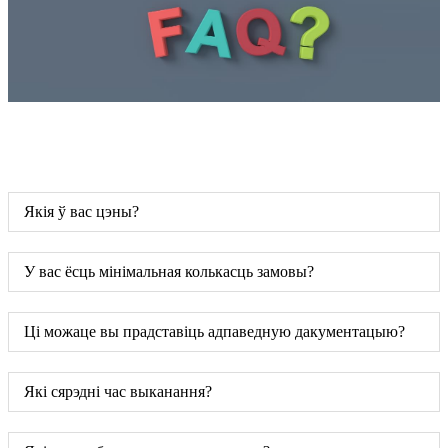
Якія ў вас цэны?
У вас ёсць мінімальная колькасць замовы?
Ці можаце вы прадставіць адпаведную дакументацыю?
Які сярэдні час выканання?