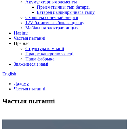
Акумулятарныя элементы
Прызматычны тып батарэі
Батарэя цыліндрычнага тыпу
Сховішча сонечнай энергіі
12V батарэя глыбокага цыклу
Мабільная электрастанцыя
Навіны
Частыя пытанні
Пра нас
Структура кампаніі
Працэс кантролю якасці
Наша фабрыка
Звяжыцеся з намі
English
Дадому
Частыя пытанні
Частыя пытанні