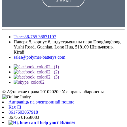
З НАМІ
Тэл:+86-755 36631197
Паверх 5, корпус 6, індустрыяльны парк Dongfanghong,
Yushi Road, Guanlan, Long Hua, 518109 Шэньчжэнь,
Кітай
sales@polymer-batterys.com
© Аўтарскае права 20102020 : Усе правы абаронены.
Адправіць па электроннай пошце
Кая Лі
8617603057918
86755 61658083
Вільям