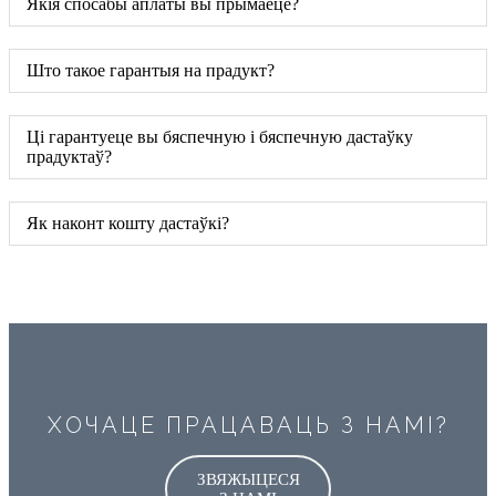
Якія спосабы аплаты вы прымаеце?
Што такое гарантыя на прадукт?
Ці гарантуеце вы бяспечную і бяспечную дастаўку
прадуктаў?
Як наконт кошту дастаўкі?
ХОЧАЦЕ ПРАЦАВАЦЬ З НАМІ?
ЗВЯЖЫЦЕСЯ