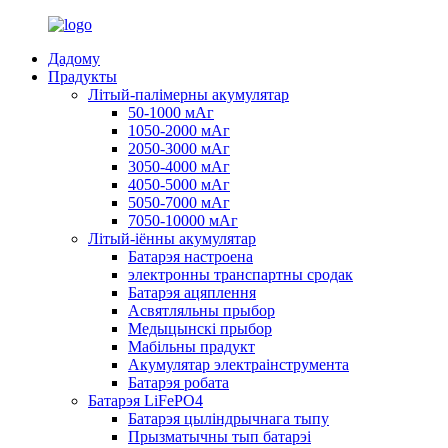
Дадому
Прадукты
Літый-палімерны акумулятар
50-1000 мАг
1050-2000 мАг
2050-3000 мАг
3050-4000 мАг
4050-5000 мАг
5050-7000 мАг
7050-10000 мАг
Літый-іённы акумулятар
Батарэя настроена
электронны транспартны сродак
Батарэя ацяплення
Асвятляльны прыбор
Медыцынскі прыбор
Мабільны прадукт
Акумулятар электраінструмента
Батарэя робата
Батарэя LiFePO4
Батарэя цыліндрычнага тыпу
Прызматычны тып батарэі