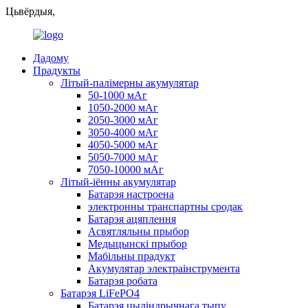
Цьвёрдыя,
Дадому
Прадукты
Літый-палімерны акумулятар
50-1000 мАг
1050-2000 мАг
2050-3000 мАг
3050-4000 мАг
4050-5000 мАг
5050-7000 мАг
7050-10000 мАг
Літый-іённы акумулятар
Батарэя настроена
электронны транспартны сродак
Батарэя ацяплення
Асвятляльны прыбор
Медыцынскі прыбор
Мабільны прадукт
Акумулятар электраінструмента
Батарэя робата
Батарэя LiFePO4
Батарэя цыліндрычнага тыпу