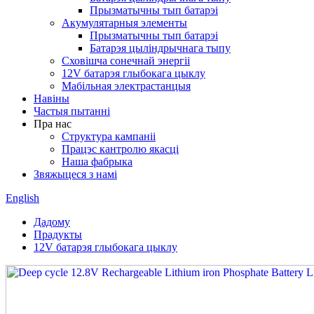
Прызматычны тып батарэі
Акумулятарныя элементы
Прызматычны тып батарэі
Батарэя цыліндрычнага тыпу
Сховішча сонечнай энергіі
12V батарэя глыбокага цыклу
Мабільная электрастанцыя
Навіны
Частыя пытанні
Пра нас
Структура кампаніі
Працэс кантролю якасці
Наша фабрыка
Звяжыцеся з намі
English
Дадому
Прадукты
12V батарэя глыбокага цыклу