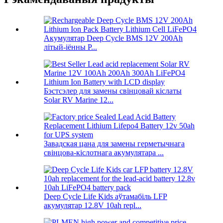
Акумулятар Deep Cycle BMS 12V 200Ah
літый-іённы P...
Бэстсэлер для замены свінцовай кіслаты
Solar RV Marine 12...
Завадская цана для замены герметычнага
свінцова-кіслотнага акумулятара ...
Deep Cycle Life Kids аўтамабіль LFP
акумулятар 12.8V 10ah repl...