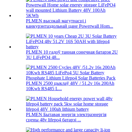
PLMEN высокай магутнасці і
канкурэнтаздольнай цане Powerwall Hom...
PLMEN 10 гадоў танная сонечная батарэя 2U
3U LiFePO4 48...
PLMEN 2500 цыклаў 48V / 51.2v 16s 200Ah
10Kwh RS485 L...
PLMEN Бытавая энергія электраэнергія
сцены 48v lifepo4 батарэі ...