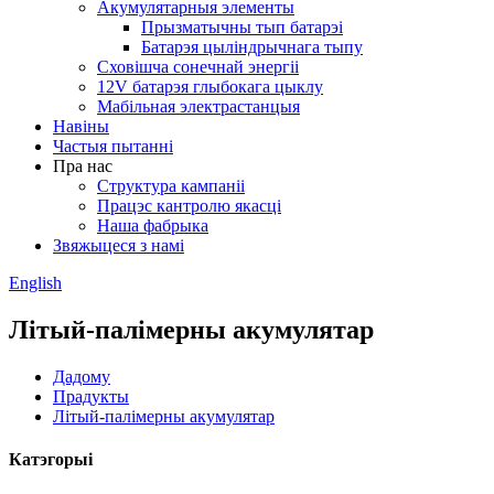
Акумулятарныя элементы
Прызматычны тып батарэі
Батарэя цыліндрычнага тыпу
Сховішча сонечнай энергіі
12V батарэя глыбокага цыклу
Мабільная электрастанцыя
Навіны
Частыя пытанні
Пра нас
Структура кампаніі
Працэс кантролю якасці
Наша фабрыка
Звяжыцеся з намі
English
Літый-палімерны акумулятар
Дадому
Прадукты
Літый-палімерны акумулятар
Катэгорыі