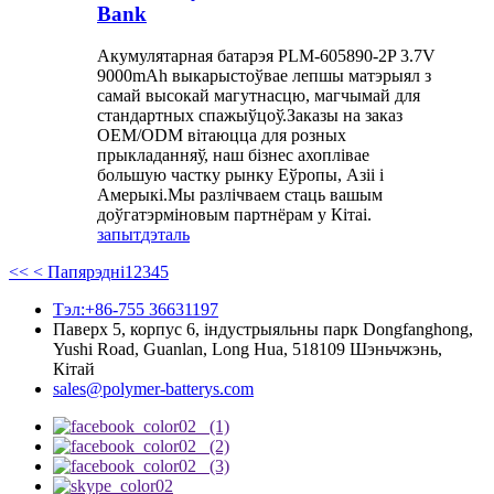
Bank
Акумулятарная батарэя PLM-605890-2P 3.7V
9000mAh выкарыстоўвае лепшы матэрыял з
самай высокай магутнасцю, магчымай для
стандартных спажыўцоў.Заказы на заказ
OEM/ODM вітаюцца для розных
прыкладанняў, наш бізнес ахоплівае
большую частку рынку Еўропы, Азіі і
Амерыкі.Мы разлічваем стаць вашым
доўгатэрміновым партнёрам у Кітаі.
запыт
дэталь
<<
< Папярэдні
1
2
3
4
5
Тэл:+86-755 36631197
Паверх 5, корпус 6, індустрыяльны парк Dongfanghong,
Yushi Road, Guanlan, Long Hua, 518109 Шэньчжэнь,
Кітай
sales@polymer-batterys.com