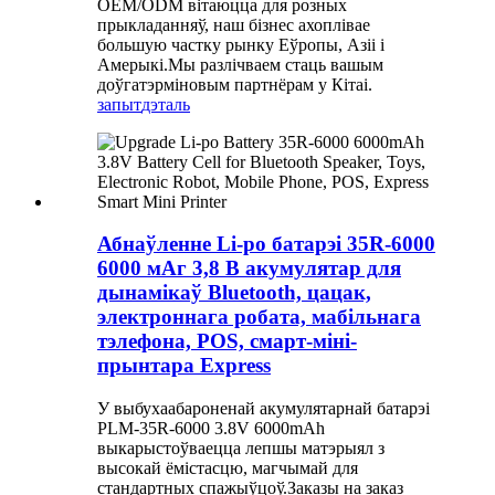
OEM/ODM вітаюцца для розных
прыкладанняў, наш бізнес ахоплівае
большую частку рынку Еўропы, Азіі і
Амерыкі.Мы разлічваем стаць вашым
доўгатэрміновым партнёрам у Кітаі.
запыт
дэталь
Абнаўленне Li-po батарэі 35R-6000
6000 мАг 3,8 В акумулятар для
дынамікаў Bluetooth, цацак,
электроннага робата, мабільнага
тэлефона, POS, смарт-міні-
прынтара Express
У выбухаабароненай акумулятарнай батарэі
PLM-35R-6000 3.8V 6000mAh
выкарыстоўваецца лепшы матэрыял з
высокай ёмістасцю, магчымай для
стандартных спажыўцоў.Заказы на заказ