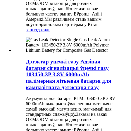
OEM/ODM вітаюцца для розных
прыкладанняў, наш бізнес ахоплівае
большую частку рынку Еўропы, Азіі і
Амерыкі.Мы разлічваем стаць вашым
доўгатэрміновым партнёрам у Кітаі.
запыт
дэталь
Дэтэктар уцечкі газу Адзіная
батарэя сігналізацыі ўцечкі газу
103450-3P 3.8V 6000mAh
палімерная літыевая батарэя для
кампазітнага дэтэктара газу
Акумулятарная батарэя PLM-103450-3P 3.8V
6000mAh выкарыстоўвае лепшы матэрыял з
самай высокай магутнасцю, магчымай для
стандартных спажыўцоў.Заказы на заказ
OEM/ODM вітаюцца для розных
прыкладанняў, наш бізнес ахоплівае
большую частку рынку Еўропы, Азіі і