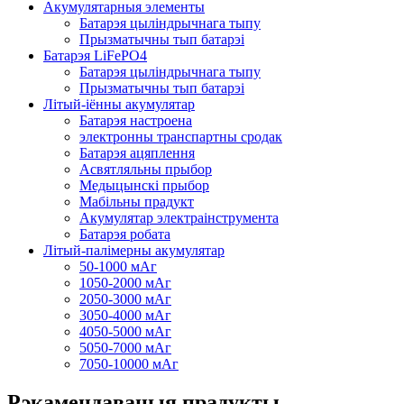
Акумулятарныя элементы
Батарэя цыліндрычнага тыпу
Прызматычны тып батарэі
Батарэя LiFePO4
Батарэя цыліндрычнага тыпу
Прызматычны тып батарэі
Літый-іённы акумулятар
Батарэя настроена
электронны транспартны сродак
Батарэя ацяплення
Асвятляльны прыбор
Медыцынскі прыбор
Мабільны прадукт
Акумулятар электраінструмента
Батарэя робата
Літый-палімерны акумулятар
50-1000 мАг
1050-2000 мАг
2050-3000 мАг
3050-4000 мАг
4050-5000 мАг
5050-7000 мАг
7050-10000 мАг
Рэкамендаваныя прадукты