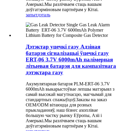
Амерыкі.Мы разлічваем стаць вашым
доўгатэрміновым партнёрам у Кітаі.
запыт
дэталь
Дэтэктар уцечкі газу Адзіная
батарэя сігналізацыі ўцечкі газу
ERT-06 3.7V 6000mAh палімерная
літыевая батарэя для кампазітнага
дэтэктара газу
Акумулятарная батарэя PLM-ERT-06 3.7V
6000mAh выкарыстоўвае лепшы матэрыял з
самай высокай магутнасцю, магчымай для
стандартных спажыўцоў.Заказы на заказ
OEM/ODM вітаюцца для розных
прыкладанняў, наш бізнес ахоплівае
большую частку рынку Еўропы, Азіі і
Амерыкі.Мы разлічваем стаць вашым
доўгатэрміновым партнёрам у Кітаі.