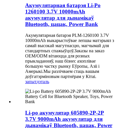
Акумулятарная батарэя Li-Po
1260100 3.7V 10000mAh
акумулятар для дынамікаў
Bluetooth, цацак, Power Bank
Акумулятарная батарэя PLM-1260100 3.7V
10000mAh выкарыстоўвае лепшы матэрыял з
самай высокай магутнасцю, магчымай для
стандартных спажыўцоў.Заказы на заказ
OEM/ODM вітаюцца для розных
прыкладанняў, наш бізнес ахоплівае
большую частку рынку Еўропы, Азіі і
Амерыкі.Мы разлічваем стаць вашым
доўгатэрміновым партнёрам у Кітаі.
запыт
дэталь
Li-po акумулятар 605890-2P-2P
3.7V 9000mAh акумулятар для
дынамікаў Bluetooth, цацак, Power