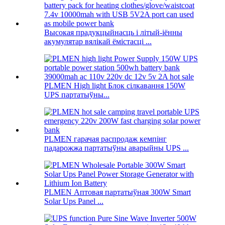
Высокая прадукцыйнасць і літый-іённы
акумулятар вялікай ёмістасці ...
PLMEN High light Блок сілкавання 150W
UPS партатыўны...
PLMEN гарачая распродаж кемпінг
падарожжа партатыўны аварыйны UPS ...
PLMEN Аптовая партатыўная 300W Smart
Solar Ups Panel ...