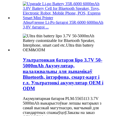
Абнаўленне Li-Po батарэі 35R-6000 6000mAh
3,8V батарэі ...
Ультратонкая батарэя lipo 3.7V 50-
5000mAh Акумулятар,
наладжвальны для дынамікаў
Bluetooth, інтэрфона, смарт-карт і
г.д. Ультратонкі акумулятар OEM і
ODM
Акумулятарная батарэя PLM-5565113 3.7V
5000mAh выкарыстоўвае лепшы матэрыял з
самай высокай магутнасцю, магчымай для
стандартных спажыўцоў.Заказы на заказ