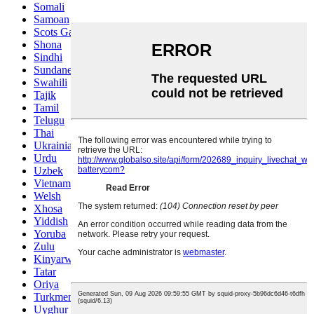
Somali
Samoan
Scots Gaelic
Shona
Sindhi
Sundanese
Swahili
Tajik
Tamil
Telugu
Thai
Ukrainian
Urdu
Uzbek
Vietnamese
Welsh
Xhosa
Yiddish
Yoruba
Zulu
Kinyarwanda
Tatar
Oriya
Turkmen
Uyghur