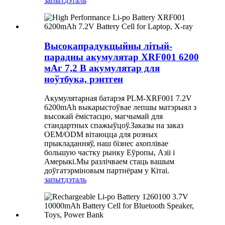
запыт
дэталь
Высокапрадукцыйны літый-
парадны акумулятар XRF001 6200
мАг 7,2 В акумулятар для
ноўтбука, рэнтген
Акумулятарная батарэя PLM-XRF001 7.2V
6200mAh выкарыстоўвае лепшы матэрыял з
высокай ёмістасцю, магчымай для
стандартных спажыўцоў.Заказы на заказ
OEM/ODM вітаюцца для розных
прыкладанняў, наш бізнес ахоплівае
большую частку рынку Еўропы, Азіі і
Амерыкі.Мы разлічваем стаць вашым
доўгатэрміновым партнёрам у Кітаі.
запыт
дэталь