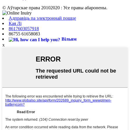
© Аўтарскае права 20102020 : Усе правы абаронены.
Адправіць па электроннай пошце
Кая Лі
8617603057918
86755 61658083
Вільям
x