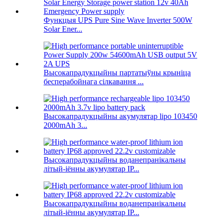
Функцыя UPS Pure Sine Wave Inverter 500W
Solar Ener...
Высокапрадукцыйны партатыўны крыніца
бесперабойнага сілкавання ...
Высокапрадукцыйны акумулятар lipo 103450
2000mAh 3...
Высокапрадукцыйны воданепранікальны
літый-іённы акумулятар IP...
Высокапрадукцыйны воданепранікальны
літый-іённы акумулятар IP...