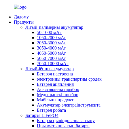
Дадому
Прадукты
Літый-палімерны акумулятар
50-1000 мАг
1050-2000 мАг
2050-3000 мАг
3050-4000 мАг
4050-5000 мАг
5050-7000 мАг
7050-10000 мАг
Літый-іённы акумулятар
Батарэя настроена
электронны транспартны сродак
Батарэя ацяплення
Асвятляльны прыбор
Медыцынскі прыбор
Мабільны прадукт
Акумулятар электраінструмента
Батарэя робата
Батарэя LiFePO4
Батарэя цыліндрычнага тыпу
Прызматычны тып батарэі