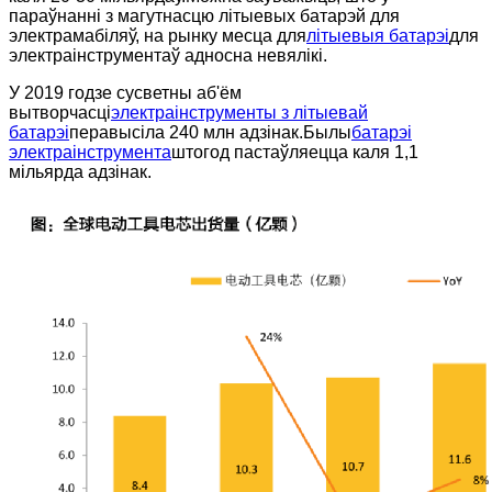
параўнанні з магутнасцю літыевых батарэй для
электрамабіляў, на рынку месца для
літыевыя батарэі
для
электраінструментаў адносна невялікі.
У 2019 годзе сусветны аб'ём
вытворчасці
электраінструменты з літыевай
батарэі
перавысіла 240 млн адзінак.Былы
батарэі
электраінструмента
штогод пастаўляецца каля 1,1
мільярда адзінак.