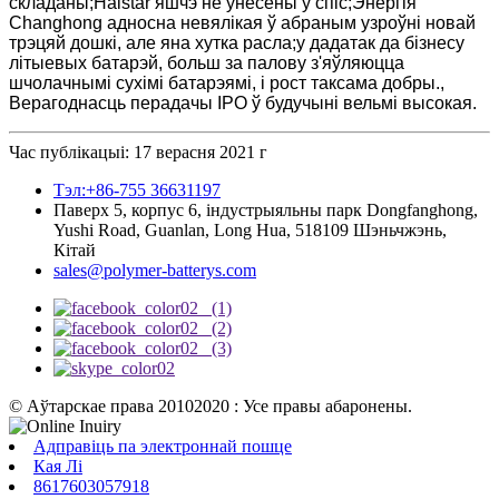
складаны;Haistar яшчэ не ўнесены ў спіс;Энергія
Changhong адносна невялікая ў абраным узроўні новай
трэцяй дошкі, але яна хутка расла;у дадатак да бізнесу
літыевых батарэй, больш за палову з'яўляюцца
шчолачнымі сухімі батарэямі, і рост таксама добры.,
Верагоднасць перадачы IPO ў будучыні вельмі высокая.
Час публікацыі: 17 верасня 2021 г
Тэл:+86-755 36631197
Паверх 5, корпус 6, індустрыяльны парк Dongfanghong,
Yushi Road, Guanlan, Long Hua, 518109 Шэньчжэнь,
Кітай
sales@polymer-batterys.com
© Аўтарскае права 20102020 : Усе правы абаронены.
Адправіць па электроннай пошце
Кая Лі
8617603057918