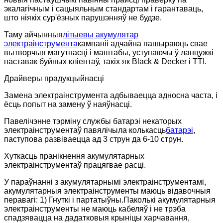
экалагічным і сацыяльным стандартам і гарантаваць,
што ніякіх сур'ёзных парушэнняў не будзе.
Таму айчынныя
літыевы акумулятар
электраінструмента
кампаніі адчайна пашыраюць свае
вытворчыя магутнасці і маштабы, уступаючы ў ланцужкі
паставак буйных кліентаў, такіх як Black & Decker і TTI.
Драйверы прадукцыйнасці
Замена электраінструмента адбываецца адносна часта, і
ёсць попыт на замену ў наяўнасці.
Павелічэнне тэрміну службы батарэі некаторых
электраінструментаў павялічыла колькасць
батарэі
,
паступова развіваецца ад 3 струн да 6-10 струн.
Хуткасць пранікнення акумулятарных
электраінструментаў працягвае расці.
У параўнанні з акумулятарнымі электраінструментамі,
акумулятарныя электраінструменты маюць відавочныя
перавагі: 1) Гнуткі і партатыўны.Паколькі акумулятарныя
электраінструменты не маюць кабеляў і не трэба
спадзявацца на дадатковыя крыніцы харчавання,