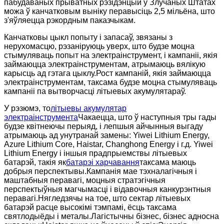
пабудаваных прыватных рэзідэнцый у Злучаных Штатах
можа ў канчатковым выніку перавысіць 2,5 мільёна, што
з'яўляецца рэкордным паказчыкам.
Канчатковы цыкл попыту і запасаў, звязаны з
нерухомасцю, рэзаніруюць уверх, што будзе моцна
стымуляваць попыт на электраінструмент, і кампаніі, якія
займаюцца электраінструментам, атрымаюць вялікую
карысць ад гэтага цыклу.Рост кампаній, якія займаюцца
электраінструментам, таксама будзе моцна стымуляваць
кампаніі па вытворчасці літыевых акумулятараў.
У рэзюмэ, то
літыевы акумулятар
электраінструмента
Чакаецца, што ў наступныя тры гады
будзе квітнеючы перыяд, і лепшыя айчынныя выгаду
атрымаюць ад унутранай замены: Yiwei Lithium Energy,
Azure Lithium Core, Haistar, Changhong Energy і г.д. Yiwei
Lithium Energy і іншыя прадпрыемствы літыевых
батарэй, такія як
батарэі харчавання
таксама маюць
добрыя перспектывы.Кампанія мае тэхналагічныя і
маштабныя перавагі, моцныя стратэгічныя
перспектыўныя магчымасці і відавочныя канкурэнтныя
перавагі.Нягледзячы на ​​тое, што сектар літыевых
батарэй расце высокімі тэмпамі, ёсць таксама
святлодыёды і металы.Лагістычны бізнес, бізнес адносна