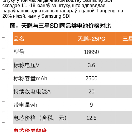
штуку, у той час як дыяпазон коштаў Samsung SDI
складае 11. -18 юаняў за штуку, што адпавядае
параўнанню аднатыпных тавараў з цаной Tianpeng. на
20% ніжэй, чым у Samsung SDI.