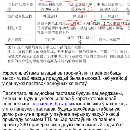
Узровень аўтаматызацыі вытворчай лініі павінен быць
высокім, каб якасць прадукцыі была высокай, каб увайсці
ў ланцужкі паставак асноўных кліентаў.
Пасля таго, як адносіны паставак будуць пацверджаны,
змены не будуць унесены лёгка ў кароткатэрміновай
перспектыве, і
літыевая батарэя
кампаніі, якія ўваходзяць
у яго ланцужок паставак, будуць захоўваць стабільную
долю рынку на працягу пэўнага перыяду часу.У якасці
прыкладу возьмем TTI, выбар пастаўшчыка павінен
прайсці 230 праверак, якія доўжыліся амаль 2 гады.Усе
новыя пастаўшчыкі павінны прайсці праверку па