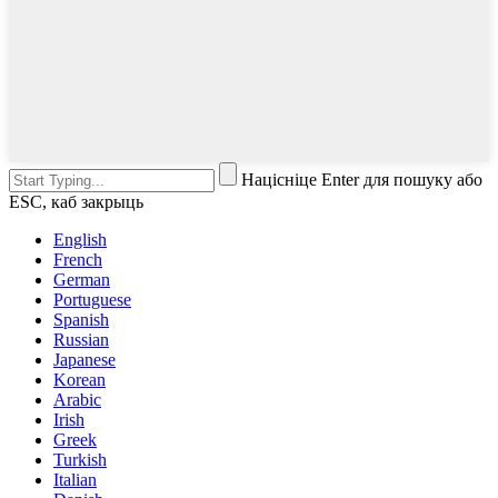
Націсніце Enter для пошуку або
ESC, каб закрыць
English
French
German
Portuguese
Spanish
Russian
Japanese
Korean
Arabic
Irish
Greek
Turkish
Italian