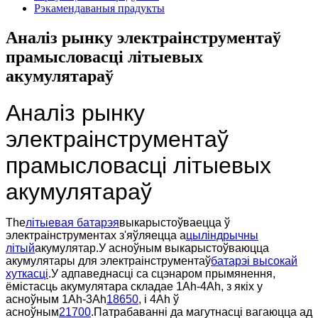
Рэкамендаваныя прадукты
Аналіз рынку электраінструментаў
прамысловасці літыевых
акумулятараў
Аналіз рынку
электраінструментаў
прамысловасці літыевых
акумулятараў
The
літыевая батарэя
выкарыстоўваецца ў
электраінструментах з'яўляецца а
цыліндрычны
літый
акумулятар.У асноўным выкарыстоўваюцца
акумулятары для электраінструментаў
батарэі высокай
хуткасці
.У адпаведнасці са сцэнаром прымянення,
ёмістасць акумулятара складае 1Ah-4Ah, з якіх у
асноўным 1Ah-3Ah
18650
, і 4Ah ў
асноўным
21700
.Патрабаванні да магутнасці вагаюцца ад