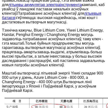
прамысловасці працягвае расці, гэта вельмі важна
для
літыевы акумулятар электраінструмента
кампаніі, каб
увайсці ў ланцужкі паставак некалькіх асноўных
кліентаў.Патрабаванні асноўных кліентаў для
літыевыя
батарэі
з'яўляюцца: высокая надзейнасць, нізкі кошт і
дастатковыя вытворчыя магутнасці.
Тэхнічна кажучы, Blue Lithium Core, Yiwei Lithium Energy,
Haistar, Penghui Energy і Changhong Energy могуць
задаволіць патрабаванні асноўных кліентаў, таму ключ -
гэта маштаб.Толькі буйныя прадпрыемствы могуць
гарантаваць вытворчыя магутнасці асноўных кліентаў,
працягваць амартызаваць выдаткі, атрымліваць больш
высокі прыбытак, а затым інвеставаць у больш высокія
даследаванні і распрацоўкі, каб пастаянна задавальняць
новыя патрэбы асноўных кліентаў.
Маштаб вытворчасці літыевай энергіі Yiwei складае 900
000 штук у дзень, Azure Lithium Core - 800 000, а
Changhong Energy - 400 000 штук.Вытворчыя лініі
імпартуюцца з Японіі і Паўднёвай Карэі, у асноўным
Паўднёвай Карэі.