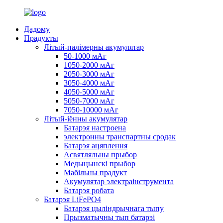
Дадому
Прадукты
Літый-палімерны акумулятар
50-1000 мАг
1050-2000 мАг
2050-3000 мАг
3050-4000 мАг
4050-5000 мАг
5050-7000 мАг
7050-10000 мАг
Літый-іённы акумулятар
Батарэя настроена
электронны транспартны сродак
Батарэя ацяплення
Асвятляльны прыбор
Медыцынскі прыбор
Мабільны прадукт
Акумулятар электраінструмента
Батарэя робата
Батарэя LiFePO4
Батарэя цыліндрычнага тыпу
Прызматычны тып батарэі