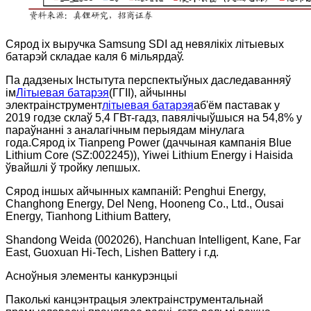
Сярод іх выручка Samsung SDI ад невялікіх літыевых
батарэй складае каля 6 мільярдаў.
Па дадзеных Інстытута перспектыўных даследаванняў
ім
Літыевая батарэя
(ГГІІ), айчынны
электраінструмент
літыевая батарэя
аб'ём паставак у
2019 годзе склаў 5,4 ГВт-гадз, павялічыўшыся на 54,8% у
параўнанні з аналагічным перыядам мінулага
года.Сярод іх Tianpeng Power (даччыная кампанія Blue
Lithium Core (SZ:002245)), Yiwei Lithium Energy і Haisida
ўвайшлі ў тройку лепшых.
Сярод іншых айчынных кампаній: Penghui Energy,
Changhong Energy, Del Neng, Hooneng Co., Ltd., Ousai
Energy, Tianhong Lithium Battery,
Shandong Weida (002026), Hanchuan Intelligent, Kane, Far
East, Guoxuan Hi-Tech, Lishen Battery і г.д.
Асноўныя элементы канкурэнцыі
Паколькі канцэнтрацыя электраінструментальнай