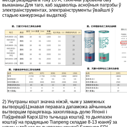
выкананы.Для таго, каб задаволіць асноўныя патрэбы ў
электраінструментах, электраінструменты ўвайшлі ў
стадыю канкурэнцыі выдаткаў.
2) Унутраны кошт значна ніжэй, чым у замежных
вытворцаў.Цэнавая перавага дапаможа айчынным
вытворцам працягваць захопліваць долю Японіі і
Паўднёвай Карэі.Што тычыцца коштаў, то дыяпазон
коштаў на прадукцыю Tianpeng складае 8-13 юаняў за