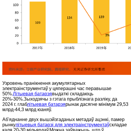
Узровень пранікнення акумулятарных
электраінструментаў у цяперашні час перавышае
50%.
Літыевая батарэя
выдаткі складаюць
20%-30%.Зыходзячы з гэтага прыблізнага разліку, да
2024 г. глаб
літыевая батарэя
рынак дасягне мінімум 29,53
млрд-44,3 млрд юаняў.
Аб'яднанне двух вышэйзгаданых метадаў ацэнкі, памер
рынку
літыевыя батарэі для электраінструментаў
складае
каля 20-30 мільярдаў.Можна заўважыць, што ў