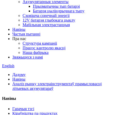
Акумулятарныя элементы
Прызматычны тып батарэі
Батарэя цыліндрычнага тыпу
Сховішча сонечнай энергіі
12V батарэя глыбокага цыклу
Мабільная электрастанцыя
Навіны
Частыя пытанні
Пра нас
Структура кампаніі
Працэс кантролю якасці
Наша фабрыка
Звяжыцеся з намі
English
Дадому
Навіны
Аналіз рынку электраінструментаў прамысловасці
літыевых акумулятараў
Навіны
Гарачыя тэгі
Кіраўніцтва па прадуктах