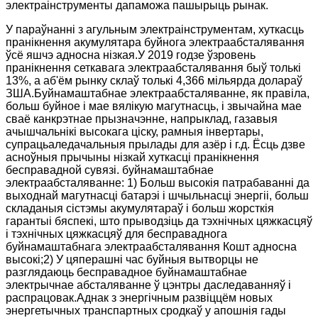
электраінструменты дапаможа пашырыць рынак.
У параўнанні з агульным электраінструментам, хуткасць
пранікнення акумулятара буйнога электраабсталявання
ўсё яшчэ адносна нізкая.У 2019 годзе ўзровень
пранікнення сеткавага электраабсталявання быў толькі
13%, а аб'ём рынку склаў толькі 4,366 мільярда долараў
ЗША.Буйнамаштабнае электраабсталяванне, як правіла,
больш буйное і мае вялікую магутнасць, і звычайна мае
сваё канкрэтнае прызначэнне, напрыклад, газавыя
ачышчальнікі высокага ціску, рамныя інвертары,
супрацьаледачальныя прылады для азёр і г.д. Ёсць дзве
асноўныя прычыны нізкай хуткасці пранікнення
бесправадной сувязі. буйнамаштабнае
электраабсталяванне: 1) Больш высокія патрабаванні да
выходнай магутнасці батарэі і шчыльнасці энергіі, больш
складаныя сістэмы акумулятараў і больш жорсткія
гарантыі бяспекі, што прыводзіць да тэхнічных цяжкасцяў
і тэхнічных цяжкасцяў для бесправаднога
буйнамаштабнага электраабсталявання Кошт адносна
высокі;2) У цяперашні час буйныя вытворцы не
разглядаюць бесправадное буйнамаштабнае
электрычнае абсталяванне ў цэнтры даследаванняў і
распрацовак.Аднак з энергічным развіццём новых
энергетычных транспартных сродкаў у апошнія гады