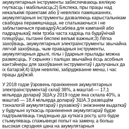
акумулятарныя інструменты забяспечваюць вялікую
гнуткасць і мабільнасць;2) Бяспека, пры працы над
некалькімі праектамі або ў невялікіх памяшканнях,
акумулятарныя інструменты дазваляюць карыстальнікам
свабодна перамяшчацца, не спатыкаючыся і не
заблытаючыся правадоў.Асабліва для кампаній або
падрадчыкаў, якім трэба часта хадзіць па будаўнічай
пляцоўцы, пытанні бяспекі вельмі важныя;3) Лёгка
захоўваць, акумулятарныя электраінструменты звычайна
лягчэй захоўваць, чым правадныя інструменты,
акумулятарныя дрылі, пілы і ўдарныя прылады можна
размясціць. У скрынях і паліцах звычайна ёсць асобныя
кантэйнеры для захоўвання інструментаў і далучаных да
іх батарэй;4) Шум невялікі, забруджванне менш, і час
працы даўжэй.
У 2018 годзе ўзровень пранікнення акумулятарных
электраінструментаў склаў 38%, а маштаб — 17,1
мільярда долараў ЗША;у 2019 годзе яна склала 40%, а
маштаб — 18,4 мільярда долараў ЗША.З развіццём
тэхналогій акумулятараў і рухавікоў і зніжэннем выдаткаў
у будучыні хуткасць пранікнення акумулятараў будзе
падтрымліваць тэндэнцыю да хуткага росту, што будзе
стымуляваць спажывецкі попыт на замену, а больш
высокая сярэдняя цана на акумулятарныя