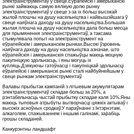
электраінструментаў у свеце.Еўрапейскі і амерыканскі
рынкі займаюць самую вялікую долю рынку
электраінструментаў у свеце з-за іх больш высокай
жылой плошчы на ​​душу насельніцтва і найвышэйшага ў
свеце наяўнага даходу на душу насельніцтва.Большая
жылая плошча на душу насельніцтва дала больш месца
для прымянення электраінструментаў, а таксама
стымулявала попыт на электраінструмент на
еўрапейскім і амерыканскім рынках.Высокі ўзровень
наяўнага даходу на душу насельніцтва азначае, што
еўрапейскія і амерыканскія спажыўцы маюць моцную
пакупніцкую здольнасць, і яны могуць іх
купляць.Дзякуючы гатоўнасці і пакупніцкай здольнасці
еўрапейскі і амерыканскі рынкі сталі найбуйнейшым у
свеце рынкам электраінструментаў.
Валавы прыбытак кампаній з літыевым акумулятарам
электраінструментаў складае больш за 20%, а
рэнтабельнасць чыстай прыбытку складае каля 10%.Яны
маюць тыповыя атрыбуты вытворчасці цяжкіх актываў і
высокіх асноўных сродкаў.У параўнанні з Інтэрнэтам,
алкаголем, спажываннем і іншымі галінамі, зарабіць
грошы складаней.
Канкурэнтны ландшафт