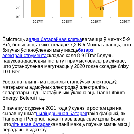
Ёмістасць а
адна батарэйная клетка
вагаецца ў межах 5-9
Вт/г, большасць з якіх складае 7,2 Вт/г.Можна ацаніць, што
бягучая ўстаноўленая магутнасць
батарэі
электраінструмента
складае каля 8-9 ГВт/г.Вядучы
навукова-даследчы інстытут прамысловасці разлічвае,
што ўстаноўленая магутнасць у 2020 годзе складзе блізу
10 ГВт·г.
Уверх па плыні - матэрыялы станоўчых электродаў,
матэрыялы адмоўных электродаў, электраліты,
сепаратары і г.д. Пастаўшчыкі ўключаюць Tianli Lithium
Energy, Beterui і г.д.
З пачатку студзеня 2021 года ў сувязі з ростам цэн на
сыравіну шмат
цыліндрычная батарэя
такія фабрыкі, як
Tianpeng і Penghui, пачалі павышаць свае цэны.Бачна,
што
літыевая батарэя
кампаніі маюць пэўныя магчымасці
перадачы выдаткаў.