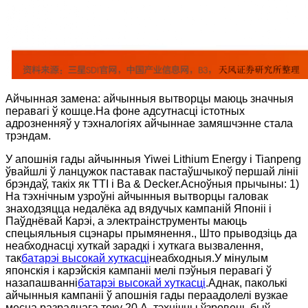
Айчынная замена: айчынныя вытворцы маюць значныя
перавагі ў кошце.На фоне адсутнасці істотных
адрозненняў у тэхналогіях айчыннае замяшчэнне стала
трэндам.
У апошнія гады айчынныя Yiwei Lithium Energy і Tianpeng
ўвайшлі ў ланцужок паставак пастаўшчыкоў першай лініі
брэндаў, такіх як TTI і Ba & Decker.Асноўныя прычыны: 1)
На тэхнічным узроўні айчынныя вытворцы галовак
знаходзяцца недалёка ад вядучых кампаній Японіі і
Паўднёвай Карэі, а электраінструменты маюць
спецыяльныя сцэнары прымянення., Што прыводзіць да
неабходнасці хуткай зарадкі і хуткага вызвалення,
так
батарэі высокай хуткасці
неабходныя.У мінулым
японскія і карэйскія кампаніі мелі пэўныя перавагі ў
назапашванні
батарэі высокай хуткасці
.Аднак, паколькі
айчынныя кампаніі ў апошнія гады пераадолелі вузкае
месца разраднага току 20 А, тэхнічны ўзровень быў