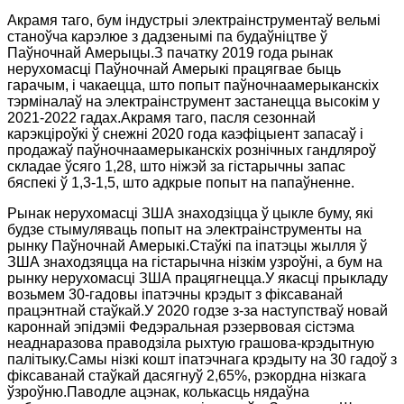
Акрамя таго, бум індустрыі электраінструментаў вельмі
станоўча карэлюе з дадзенымі па будаўніцтве ў
Паўночнай Амерыцы.З пачатку 2019 года рынак
нерухомасці Паўночнай Амерыкі працягвае быць
гарачым, і чакаецца, што попыт паўночнаамерыканскіх
тэрміналаў на электраінструмент застанецца высокім у
2021-2022 гадах.Акрамя таго, пасля сезоннай
карэкціроўкі ў снежні 2020 года каэфіцыент запасаў і
продажаў паўночнаамерыканскіх рознічных гандляроў
складае ўсяго 1,28, што ніжэй за гістарычны запас
бяспекі ў 1,3-1,5, што адкрые попыт на папаўненне.
Рынак нерухомасці ЗША знаходзіцца ў цыкле буму, які
будзе стымуляваць попыт на электраінструменты на
рынку Паўночнай Амерыкі.Стаўкі па іпатэцы жылля ў
ЗША знаходзяцца на гістарычна нізкім узроўні, а бум на
рынку нерухомасці ЗША працягнецца.У якасці прыкладу
возьмем 30-гадовы іпатэчны крэдыт з фіксаванай
працэнтнай стаўкай.У 2020 годзе з-за наступстваў новай
кароннай эпідэміі Федэральная рэзервовая сістэма
неаднаразова праводзіла рыхтую грашова-крэдытную
палітыку.Самы нізкі кошт іпатэчнага крэдыту на 30 гадоў з
фіксаванай стаўкай дасягнуў 2,65%, рэкордна нізкага
ўзроўню.Паводле ацэнак, колькасць нядаўна