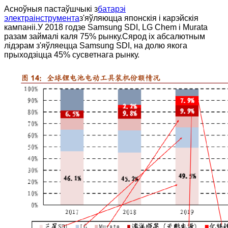
Асноўныя пастаўшчыкі з
батарэі
электраінструмента
з'яўляюцца японскія і карэйскія
кампаніі.У 2018 годзе Samsung SDI, LG Chem і Murata
разам займалі каля 75% рынку.Сярод іх абсалютным
лідэрам з'яўляецца Samsung SDI, на долю якога
прыходзіцца 45% сусветнага рынку.