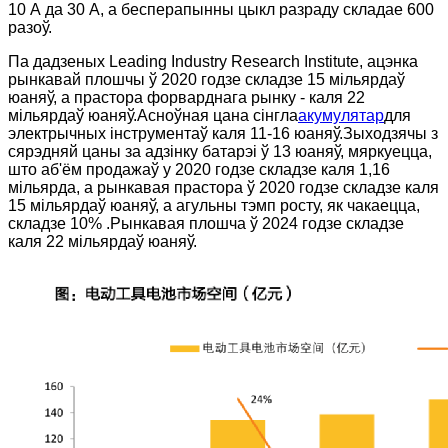
10 А да 30 А, а бесперапынны цыкл разраду складае 600
разоў.
Па дадзеных Leading Industry Research Institute, ацэнка
рынкавай плошчы ў 2020 годзе складзе 15 мільярдаў
юаняў, а прастора форварднага рынку - каля 22
мільярдаў юаняў.Асноўная цана сінгла
акумулятар
для
электрычных інструментаў каля 11-16 юаняў.Зыходзячы з
сярэдняй цаны за адзінку батарэі ў 13 юаняў, мяркуецца,
што аб'ём продажаў у 2020 годзе складзе каля 1,16
мільярда, а рынкавая прастора ў 2020 годзе складзе каля
15 мільярдаў юаняў, а агульны тэмп росту, як чакаецца,
складзе 10% .Рынкавая плошча ў 2024 годзе складзе
каля 22 мільярдаў юаняў.