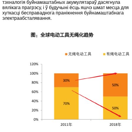
тэхналогія буйнамаштабных акумулятараў дасягнула
вялікага прагрэсу, і ў будучыні ёсць яшчэ шмат месца для
хуткасці бесправаднога пранікнення буйнамаштабнага
электраабсталявання.