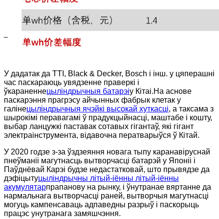
У дадатак да TTI, Black & Decker, Bosch і інш. у цяперашні
час паскараюць увядзенне праверкі і
ўкараненне
цыліндрычныя батарэі
у Кітаі.На аснове
паскарэння прагрэсу айчынных фабрык клетак у
галіне
цыліндрычныя ячэйкі высокай хуткасці
, а таксама з
шырокімі перавагамі ў прадукцыйнасці, маштабе і кошту,
выбар ланцужкі паставак сотавых гігантаў, які гігант
электраінструмента, відавочна ператварыўся ў Кітай.
У 2020 годзе з-за ўздзеяння новага тыпу каранавіруснай
пнеўманіі магутнасць вытворчасці батарэй у Японіі і
Паўднёвай Карэі будзе недастатковай, што прывядзе да
дэфіцыту
цыліндрычны літый-іённы літый-іённы
акумулятар
прапанову на рынку, і ўнутранае вяртанне да
нармальнага вытворчасці раней, вытворчыя магутнасці
могуць кампенсаваць адпаведны разрыў і паскорыць
працэс унутранага замяшчэння.