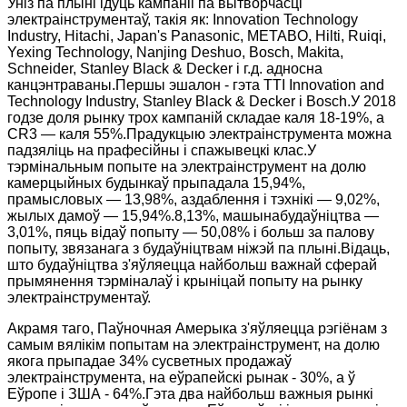
Уніз па плыні ідуць кампаніі па вытворчасці
электраінструментаў, такія як: Innovation Technology
Industry, Hitachi, Japan's Panasonic, METABO, Hilti, Ruiqi,
Yexing Technology, Nanjing Deshuo, Bosch, Makita,
Schneider, Stanley Black & Decker і г.д. адносна
канцэнтраваны.Першы эшалон - гэта TTI Innovation and
Technology Industry, Stanley Black & Decker і Bosch.У 2018
годзе доля рынку трох кампаній складае каля 18-19%, а
CR3 — каля 55%.Прадукцыю электраінструмента можна
падзяліць на прафесійны і спажывецкі клас.У
тэрмінальным попыте на электраінструмент на долю
камерцыйных будынкаў прыпадала 15,94%,
прамысловых — 13,98%, аздаблення і тэхнікі — 9,02%,
жылых дамоў — ​​15,94%.8,13%, машынабудаўніцтва —
3,01%, пяць відаў попыту — 50,08% і больш за палову
попыту, звязанага з будаўніцтвам ніжэй па плыні.Відаць,
што будаўніцтва з'яўляецца найбольш важнай сферай
прымянення тэрміналаў і крыніцай попыту на рынку
электраінструментаў.
Акрамя таго, Паўночная Амерыка з'яўляецца рэгіёнам з
самым вялікім попытам на электраінструмент, на долю
якога прыпадае 34% сусветных продажаў
электраінструмента, на еўрапейскі рынак - 30%, а ў
Еўропе і ЗША - 64%.Гэта два найбольш важныя рынкі