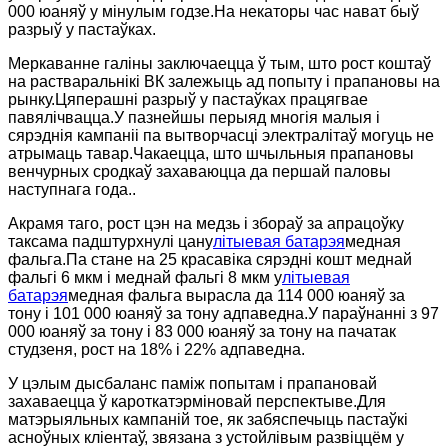
000 юаняў у мінулым годзе.На некаторы час нават быў
разрыў у пастаўках.
Меркаванне галіны заключаецца ў тым, што рост коштаў
на растваральнікі ВК залежыць ад попыту і прапановы на
рынку.Цяперашні разрыў у пастаўках працягвае
павялічвацца.У пазнейшы перыяд многія малыя і
сярэднія кампаніі па вытворчасці электралітаў могуць не
атрымаць тавар.Чакаецца, што шчыльныя прапановы
венчурных сродкаў захаваюцца да першай паловы
наступнага года..
Акрамя таго, рост цэн на медзь і збораў за апрацоўку
таксама падштурхнулі цану
літыевая батарэя
медная
фальга.Па стане на 25 красавіка сярэдні кошт меднай
фальгі 6 мкм і меднай фальгі 8 мкм у
літыевая
батарэя
медная фальга вырасла да 114 000 юаняў за
тону і 101 000 юаняў за тону адпаведна.У параўнанні з 97
000 юаняў за тону і 83 000 юаняў за тону на пачатак
студзеня, рост на 18% і 22% адпаведна.
У цэлым дысбаланс паміж попытам і прапановай
захаваецца ў кароткатэрміновай перспектыве.Для
матэрыяльных кампаній тое, як забяспечыць пастаўкі
асноўных кліентаў, звязана з устойлівым развіццём у