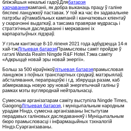
бліжэйшыя некалькі гадоў.Для
батарэя
харчавання
кампаніі, як добра выканаць працу ў галіне
бяспекі ланцужкоў паставак. У той жа час ён задавальняе
патрэбы аўтамабільных кампаній і канчатковых кліентаў
у скарачэнні выдаткаў, а таксама правярае мудрасць і
стратэгічныя даследаванні і меркаванні іх
карпаратыўных лідэраў.
У гэтым кантэксце 8-10 ліпеня 2021 года адбудзецца 14-я
хай-тэк
Літыевая батарэя
Прамысловы саміт пройдзе ў
гатэлі Wanda Realm Ningde R&F Hotel.Тэма саміту
«Адкрыццё новай эры новай энергіі».
Больш за 500 кіраўнікоў
літыевая батарэя
прамысловая
ланцужок з поўных транспартных сродкаў, матэрыялаў,
абсталявання, перапрацоўкі і г.д. збяруцца разам, каб
абмеркаваць новую эру новай энергетычнай галіны ў
рамках мэты вугляроднай нейтральнасці.
Сумесным арганізатарам саміту выступіла Ningde Times,
Gaogong
Літыевая батарэя
, і муніцыпальным народным
урадам Ніндэ, сумесна арганізаваны Інстытутам
перадавых галіновых даследаванняў і Муніцыпальным
бюро прамысловасці і інфармацыйных тэхналогій
Ніндэ.Суарганізаваны.