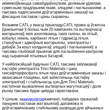
абмяжоўваецца самабудаўніцтвам, долевым удзелам,
сумеснымі прадпрыемствамі, зліццямі і паглынаннямі, а
таксама падпісаннем доўгатэрміновых заказаў на
фіксацыю паставак і цаны сыравіны.
Возьмем CATL у якасці прыкладу.CATL прама ці ўскосна
ўдзельнічае ў больш чым 20 кампаніях па вытворчасці
матэрыялаў, якія ахопліваюць такія галіны, як літый,
кобальт, нікель, карбанат літыя / гідраксід літыя,
станоўчыя і адмоўныя матэрыялы, электраліты і
дабаўкі.За кошт холдынгаў, зліццяў і паглынанняў, а
таксама глыбокай прывязкі для паглыблення кантролю
над сыравінай літыевых батарэй.
У найбліжэйшай будучыні CATL таксама заблакаваў
пастаўкі электраліта Tinci Materials і цану
гексафторфосфата літыя праз доўгатэрміновыя заказы і
авансавыя плацяжы, каб забяспечыць пастаўку
электралітаў і стабільнасць цэн.Для Tinci Materials
наступнае вызваленне вытворчых магутнасцяў і доля
рынку таксама будзе цвёрда гарантавана.
У цэлым, за
акумулятар
кампаніі, пабудова трывалай
ланцужкі паставак матэрыялаў, дапаможа іх
доўгатэрміноваму стабільнаму развіццю;для айчынных