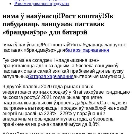
Рэкамендаваныя прадукты
няма ў наяўнасці!Рост коштаў!Як
пабудаваць ланцужок паставак
«брандмаўэр» для батарэй
няма ў наяўнасці!Рост коштаў!Як пабудаваць ланцужок
паставак «брандмаўэр» для
батарэі харчавання
Гук «няма на складзе» і «падвышэння цэн»
працягваюцца адзін за адным, а бяспека ланцужкоў
паставак стала самай вялікай праблемай для выпуску
актуальных
батарэя харчавання
вытворчыя магутнасці.
З другой паловы 2020 года рынак новых
энергатранспартных сродкаў у Кітаі захоўвае тэндэнцыю
высокага росту.У 2021 годзе рынак працягне
падтрымліваць высокі ўзровень дабрабыту.Са студзеня
па травень вытворчасць і продаж аўтамабіляў на новай
энергіі выраслі на 228% і 229% у параўнанні з
аналагічным перыядам мінулага года, а ўзровень
пранікнення на рынак павялічыўся да 8,8%.