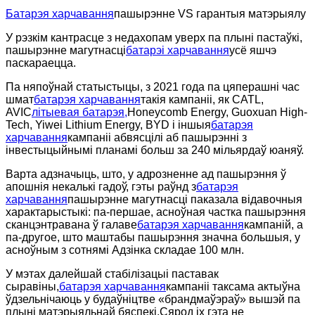
Батарэя харчавання
пашырэнне VS гарантыя матэрыялу
У рэзкім кантрасце з недахопам уверх па плыні пастаўкі,
пашырэнне магутнасці
батарэі харчавання
усё яшчэ
паскараецца.
Па няпоўнай статыстыцы, з 2021 года па цяперашні час
шмат
батарэя харчавання
такія кампаніі, як CATL,
AVIC
літыевая батарэя,
Honeycomb Energy, Guoxuan High-
Tech, Yiwei Lithium Energy, BYD і іншыя
батарэя
харчавання
кампаніі абвясцілі аб пашырэнні з
інвестыцыйнымі планамі больш за 240 мільярдаў юаняў.
Варта адзначыць, што, у адрозненне ад пашырэння ў
апошнія некалькі гадоў, гэты раўнд з
батарэя
харчавання
пашырэнне магутнасці паказала відавочныя
характарыстыкі: па-першае, асноўная частка пашырэння
сканцэнтравана ў галаве
батарэя харчавання
кампаній, а
па-другое, што маштабы пашырэння значна большыя, у
асноўным з сотнямі Адзінка складае 100 млн.
У мэтах далейшай стабілізацыі паставак
сыравіны,
батарэя харчавання
кампаніі таксама актыўна
ўдзельнічаюць у будаўніцтве «брандмаўэраў» вышэй па
плыні матэрыяльнай бяспекі.Сярод іх гэта не