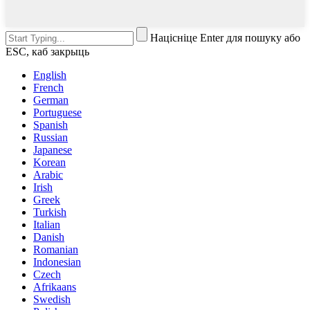
Націсніце Enter для пошуку або
ESC, каб закрыць
English
French
German
Portuguese
Spanish
Russian
Japanese
Korean
Arabic
Irish
Greek
Turkish
Italian
Danish
Romanian
Indonesian
Czech
Afrikaans
Swedish