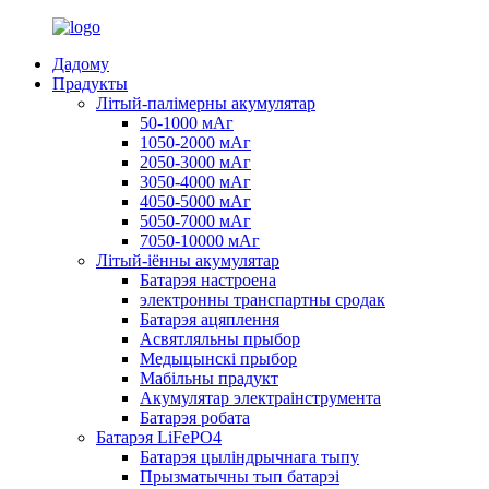
Дадому
Прадукты
Літый-палімерны акумулятар
50-1000 мАг
1050-2000 мАг
2050-3000 мАг
3050-4000 мАг
4050-5000 мАг
5050-7000 мАг
7050-10000 мАг
Літый-іённы акумулятар
Батарэя настроена
электронны транспартны сродак
Батарэя ацяплення
Асвятляльны прыбор
Медыцынскі прыбор
Мабільны прадукт
Акумулятар электраінструмента
Батарэя робата
Батарэя LiFePO4
Батарэя цыліндрычнага тыпу
Прызматычны тып батарэі