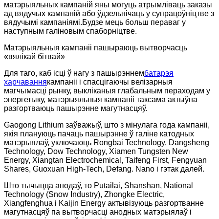
матэрыяльных кампаній яны могуць атрымліваць заказы
ад вядучых кампаній або ўдзельнічаць у супрацоўніцтве з
вядучымі кампаніямі.Будзе мець больш пераваг у
наступным галіновым спаборніцтве.
Матэрыяльныя кампаніі пашыраюць вытворчасць
«вялікай бітвай»
Для таго, каб ісці ў нагу з пашырэннем
батарэя
харчавання
кампаніі і спасцігаючы велізарныя
магчымасці рынку, выкліканыя глабальным пераходам у
энергетыку, матэрыяльныя кампаніі таксама актыўна
разгортваюць пашырэнне магутнасцяў.
Gaogong Lithium заўважыў, што з мінулага года кампаніі,
якія плануюць пачаць пашырэнне ў галіне катодных
матэрыялаў, уключаюць Rongbai Technology, Dangsheng
Technology, Dow Technology, Xiamen Tungsten New
Energy, Xiangtan Electrochemical, Taifeng First, Fengyuan
Shares, Guoxuan High-Tech, Defang. Nano і гэтак далей.
Што тычыцца анодаў, то Putailai, Shanshan, National
Technology (Snow Industry), Zhongke Electric,
Xiangfenghua і Kaijin Energy актывізуюць разгортванне
магутнасцяў па вытворчасці анодных матэрыялаў і