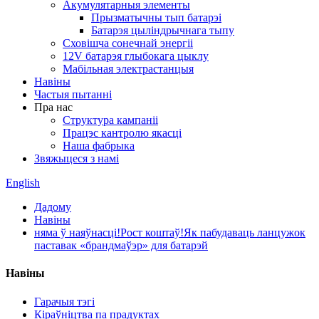
Акумулятарныя элементы
Прызматычны тып батарэі
Батарэя цыліндрычнага тыпу
Сховішча сонечнай энергіі
12V батарэя глыбокага цыклу
Мабільная электрастанцыя
Навіны
Частыя пытанні
Пра нас
Структура кампаніі
Працэс кантролю якасці
Наша фабрыка
Звяжыцеся з намі
English
Дадому
Навіны
няма ў наяўнасці!Рост коштаў!Як пабудаваць ланцужок
паставак «брандмаўэр» для батарэй
Навіны
Гарачыя тэгі
Кіраўніцтва па прадуктах