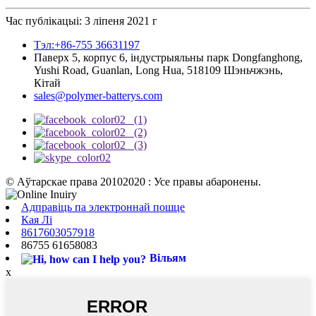
Час публікацыі: 3 ліпеня 2021 г
Тэл:+86-755 36631197
Паверх 5, корпус 6, індустрыяльны парк Dongfanghong,
Yushi Road, Guanlan, Long Hua, 518109 Шэньчжэнь,
Кітай
sales@polymer-batterys.com
© Аўтарскае права 20102020 : Усе правы абаронены.
Адправіць па электроннай пошце
Кая Лі
8617603057918
86755 61658083
Вільям
x