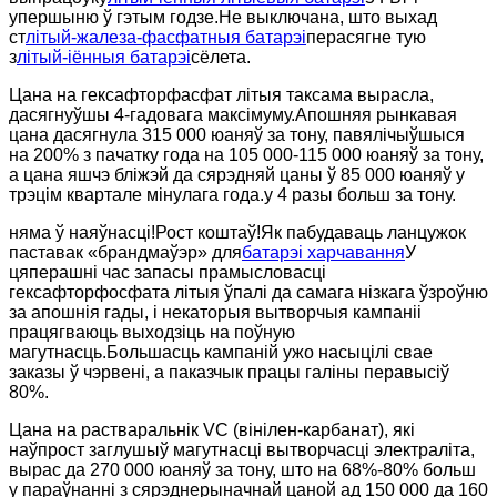
упершыню ў гэтым годзе.Не выключана, што выхад
ст
літый-жалеза-фасфатныя батарэі
перасягне тую
з
літый-іённыя батарэі
сёлета.
Цана на гексафторфасфат літыя таксама вырасла,
дасягнуўшы 4-гадовага максімуму.Апошняя рынкавая
цана дасягнула 315 000 юаняў за тону, павялічыўшыся
на 200% з пачатку года на 105 000-115 000 юаняў за тону,
а цана яшчэ бліжэй да сярэдняй цаны ў 85 000 юаняў у
трэцім квартале мінулага года.у 4 разы больш за тону.
няма ў наяўнасці!Рост коштаў!Як пабудаваць ланцужок
паставак «брандмаўэр» для
батарэі харчавання
У
цяперашні час запасы прамысловасці
гексафторфосфата літыя ўпалі да самага нізкага ўзроўню
за апошнія гады, і некаторыя вытворчыя кампаніі
працягваюць выходзіць на поўную
магутнасць.Большасць кампаній ужо насыцілі свае
заказы ў чэрвені, а паказчык працы галіны перавысіў
80%.
Цана на растваральнік VC (вінілен-карбанат), які
наўпрост заглушыў магутнасці вытворчасці электраліта,
вырас да 270 000 юаняў за тону, што на 68%-80% больш
у параўнанні з сярэднерыначнай цаной ад 150 000 да 160