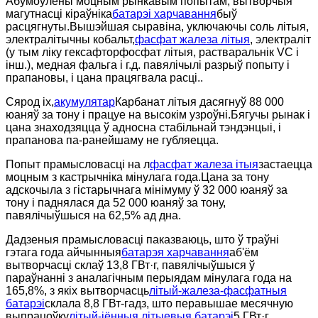
Абумоўлены моцным рынкавым попытам, вытворчыя
магутнасці кіраўніка
батарэі харчавання
быў
расцягнуты.Вышэйшая сыравіна, уключаючы соль літыя,
электралітычны кобальт,
фасфат жалеза літыя
, электраліт
(у тым ліку гексафторфосфат літыя, растваральнік VC і
інш.), медная фальга і г.д. павялічылі разрыў попыту і
прапановы, і цана працягвала расці..
Сярод іх,
акумулятар
Карбанат літыя дасягнуў 88 000
юаняў за тону і працуе на высокім узроўні.Бягучы рынак і
цана знаходзяцца ў адносна стабільнай тэндэнцыі, і
прапанова па-ранейшаму не губляецца.
Попыт прамысловасці на л
фасфат жалеза ітыя
застаецца
моцным з кастрычніка мінулага года.Цана за тону
адскочыла з гістарычнага мінімуму ў 32 000 юаняў за
тону і паднялася да 52 000 юаняў за тону,
павялічыўшыся на 62,5% ад дна.
Дадзеныя прамысловасці паказваюць, што ў траўні
гэтага года айчынныя
батарэя харчавання
аб'ём
вытворчасці склаў 13,8 ГВт·г, павялічыўшыся ў
параўнанні з аналагічным перыядам мінулага года на
165,8%, з якіх вытворчасць
літый-жалеза-фасфатныя
батарэі
склала 8,8 ГВт-гадз, што перавышае месячную
выпрацоўку
літый-іённыя літыевыя батарэі
5 ГВт·г