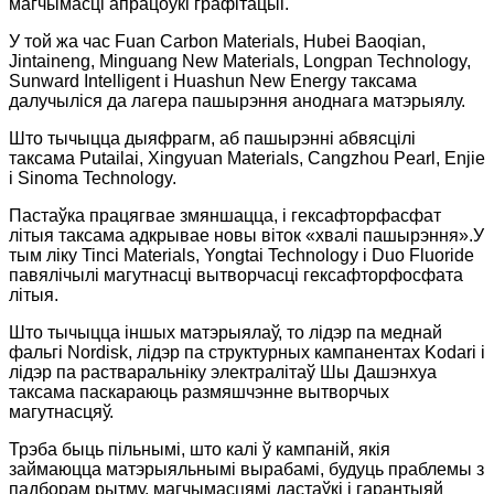
магчымасці апрацоўкі графітацыі.
У той жа час Fuan Carbon Materials, Hubei Baoqian,
Jintaineng, Minguang New Materials, Longpan Technology,
Sunward Intelligent і Huashun New Energy таксама
далучыліся да лагера пашырэння аноднага матэрыялу.
Што тычыцца дыяфрагм, аб пашырэнні абвясцілі
таксама Putailai, Xingyuan Materials, Cangzhou Pearl, Enjie
і Sinoma Technology.
Пастаўка працягвае змяншацца, і гексафторфасфат
літыя таксама адкрывае новы віток «хвалі пашырэння».У
тым ліку Tinci Materials, Yongtai Technology і Duo Fluoride
павялічылі магутнасці вытворчасці гексафторфосфата
літыя.
Што тычыцца іншых матэрыялаў, то лідэр па меднай
фальгі Nordisk, лідэр па структурных кампанентах Kodari і
лідэр па растваральніку электралітаў Шы Дашэнхуа
таксама паскараюць размяшчэнне вытворчых
магутнасцяў.
Трэба быць пільнымі, што калі ў кампаній, якія
займаюцца матэрыяльнымі вырабамі, будуць праблемы з
падборам рытму, магчымасцямі дастаўкі і гарантыяй