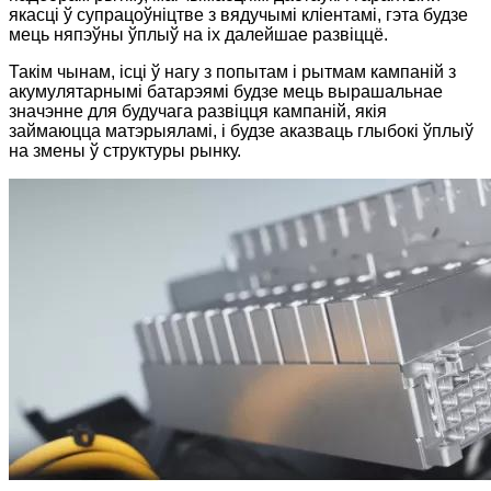
якасці ў супрацоўніцтве з вядучымі кліентамі, гэта будзе
мець няпэўны ўплыў на іх далейшае развіццё.
Такім чынам, ісці ў нагу з попытам і рытмам кампаній з
акумулятарнымі батарэямі будзе мець вырашальнае
значэнне для будучага развіцця кампаній, якія
займаюцца матэрыяламі, і будзе аказваць глыбокі ўплыў
на змены ў структуры рынку.