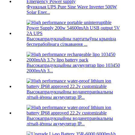
Функцыя UPS Pure Sine Wave Inverter 500W
Solar Ener...
Высокапрадукцыйны партатыўны крыніца
бесперабойнага сілкавання ...
Высокапрадукцыйны акумулятар lipo 103450
2000mAh 3...
Высокапрадукцыйны воданепранікальны
літый-іённы акумулятар IP...
Высокапрадукцыйны воданепранікальны
літый-іённы акумулятар IP...