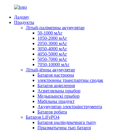
Дадому
Прадукты
Літый-палімерны акумулятар
50-1000 мАг
1050-2000 мАг
2050-3000 мАг
3050-4000 мАг
4050-5000 мАг
5050-7000 мАг
7050-10000 мАг
Літый-іённы акумулятар
Батарэя настроена
электронны транспартны сродак
Батарэя ацяплення
Асвятляльны прыбор
Медыцынскі прыбор
Мабільны прадукт
Акумулятар электраінструмента
Батарэя робата
Батарэя LiFePO4
Батарэя цыліндрычнага тыпу
Прызматычны тып батарэі