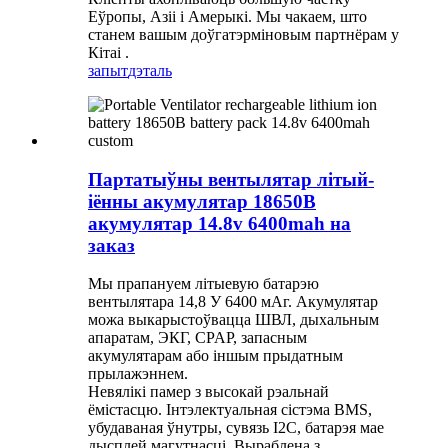
Еўропы, Азіі і Амерыкі. Мы чакаем, што
станем вашым доўгатэрміновым партнёрам у
Кітаі .
запыт
дэталь
Партатыўны вентылятар літый-
іённы акумулятар 18650B
акумулятар 14.8v 6400mah на
заказ
Мы прапануем літыевую батарэю
вентылятара 14,8 У 6400 мАг. Акумулятар
можа выкарыстоўвацца ШВЛ, дыхальным
апаратам, ЭКГ, CPAP, запасным
акумулятарам або іншым прыдатным
прылажэннем.
Невялікі памер з высокай рэальнай
ёмістасцю. Інтэлектуальная сістэма BMS,
убудаваная ўнутры, сувязь I2C, батарэя мае
дысплей магутнасці. Выраблена з