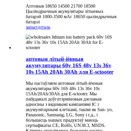
Аптовыя 18650 14500 21700 18500
Цыліндрычныя акумулятары літыевых
батарэй 1000-3500 мАг 18650 цыліндрычныя
батарэі
запыт
дэталь
аптовыя літый-іённыя
акумулятары 60v 16S 48v 13s 36v
10s 15Ah 20Ah 30Ah для E-sctooter
Мы пастаўляем аптовыя літый-іённыя
акумулятары 60v 16S 48v 13s 36v 10s
15Ah/20Ah/30Ah для E-sctooter. Мы
пабудавалі доўгатэрміновыя дзелавыя
адносіны з вядомымі кампаніямі IC і
акумулятарнымі клеткамі, такімі як San- yo,
Panasonic, Samsung, LG, Sony і г.д., і
большасць нашых прадуктаў маюць
сертыфікаты CE, RoHs, UN38.3, MSDS.
Кліенты ахопліваюць большую частку