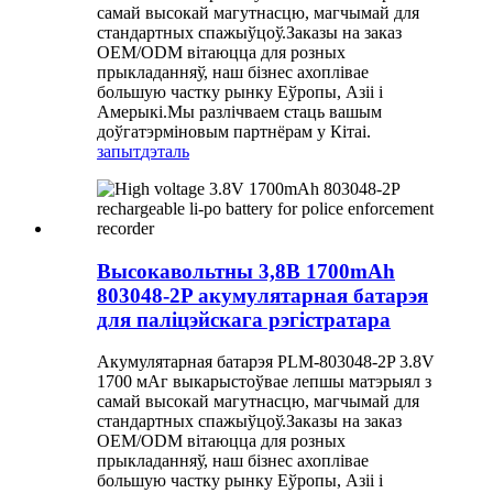
самай высокай магутнасцю, магчымай для
стандартных спажыўцоў.Заказы на заказ
OEM/ODM вітаюцца для розных
прыкладанняў, наш бізнес ахоплівае
большую частку рынку Еўропы, Азіі і
Амерыкі.Мы разлічваем стаць вашым
доўгатэрміновым партнёрам у Кітаі.
запыт
дэталь
Высокавольтны 3,8В 1700mAh
803048-2P акумулятарная батарэя
для паліцэйскага рэгістратара
Акумулятарная батарэя PLM-803048-2P 3.8V
1700 мАг выкарыстоўвае лепшы матэрыял з
самай высокай магутнасцю, магчымай для
стандартных спажыўцоў.Заказы на заказ
OEM/ODM вітаюцца для розных
прыкладанняў, наш бізнес ахоплівае
большую частку рынку Еўропы, Азіі і