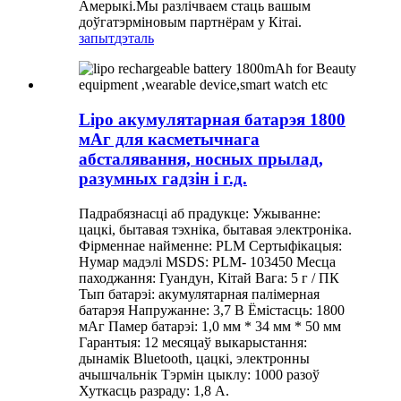
Амерыкі.Мы разлічваем стаць вашым
доўгатэрміновым партнёрам у Кітаі.
запыт
дэталь
Lipo акумулятарная батарэя 1800
мАг для касметычнага
абсталявання, носных прылад,
разумных гадзін і г.д.
Падрабязнасці аб прадукце: Ужыванне:
цацкі, бытавая тэхніка, бытавая электроніка.
Фірменнае найменне: PLM Сертыфікацыя:
Нумар мадэлі MSDS: PLM- 103450 Месца
паходжання: Гуандун, Кітай Вага: 5 г / ПК
Тып батарэі: акумулятарная палімерная
батарэя Напружанне: 3,7 В Ёмістасць: 1800
мАг Памер батарэі: 1,0 мм * 34 мм * 50 мм
Гарантыя: 12 месяцаў выкарыстання:
дынамік Bluetooth, цацкі, электронны
ачышчальнік Тэрмін цыклу: 1000 разоў
Хуткасць разраду: 1,8 А.