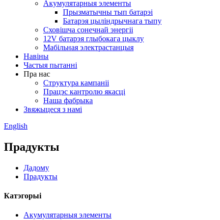
Акумулятарныя элементы
Прызматычны тып батарэі
Батарэя цыліндрычнага тыпу
Сховішча сонечнай энергіі
12V батарэя глыбокага цыклу
Мабільная электрастанцыя
Навіны
Частыя пытанні
Пра нас
Структура кампаніі
Працэс кантролю якасці
Наша фабрыка
Звяжыцеся з намі
English
Прадукты
Дадому
Прадукты
Катэгорыі
Акумулятарныя элементы