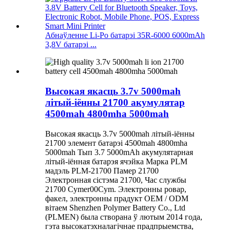
Абнаўленне Li-Po батарэі 35R-6000 6000mAh
3,8V батарэі ...
Высокая якасць 3.7v 5000mah
літый-іённы 21700 акумулятар
4500mah 4800mha 5000mah
Высокая якасць 3.7v 5000mah літый-іённы
21700 элемент батарэі 4500mah 4800mha
5000mah Тып 3.7 5000mAh акумулятарная
літый-іённая батарэя ячэйка Марка PLM
мадэль PLM-21700 Памер 21700
Электронная сістэма 21700, Час службы
21700 Cymer00Cym. Электронны ровар,
факел, электронны прадукт OEM / ODM
вітаем Shenzhen Polymer Battery Co., Ltd
(PLMEN) была створана ў лютым 2014 года,
гэта высокатэхналагічнае прадпрыемства,