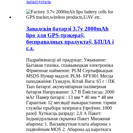
запыт
дэталь
Завадскія батарэі 3.7v 2000mAh
lipo для GPS-трэкераў,
бесправадных прадуктаў, БПЛА і
г.д.
Падрабязнасці аб прадукце: Ужыванне:
Бытавая тэхніка, спажывецкая электроніка
Фірменнае найменне: PLM Сертыфікацыя:
MSDS Нумар мадэлі: PLM- SPY001 Месца
паходжання: Гуандун, Кітай Вага: 65 г / ПК
Тып батарэі: акумулятарная палімерная
батарэя Напружанне: 3,7 В Ёмістасць: 2000
мАг Памер батарэі : 13 мм * 40 мм * 48 мм
Гарантыя: 12 месяцаў выкарыстання: тэрмін
службы прыбора лазернага ўзроўню: 1000
разоў Хуткасць разраду: 2,0 А Пакет:
Індывідуальная скрынка Пакет Множная
абарона: 1. Васьмікутная плата абароны з
падвойным MOS 2. Абарона ад кароткага