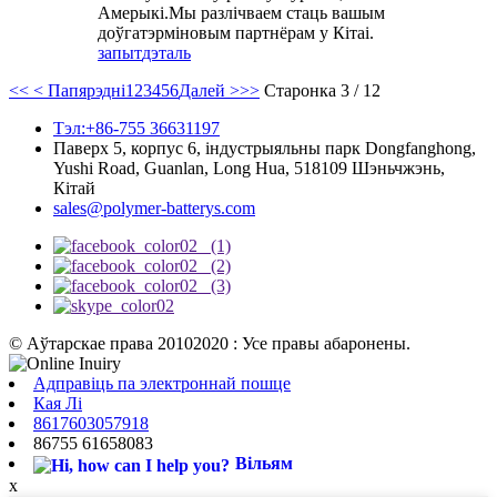
Амерыкі.Мы разлічваем стаць вашым
доўгатэрміновым партнёрам у Кітаі.
запыт
дэталь
<<
< Папярэдні
1
2
3
4
5
6
Далей >
>>
Старонка 3 / 12
Тэл:+86-755 36631197
Паверх 5, корпус 6, індустрыяльны парк Dongfanghong,
Yushi Road, Guanlan, Long Hua, 518109 Шэньчжэнь,
Кітай
sales@polymer-batterys.com
© Аўтарскае права 20102020 : Усе правы абаронены.
Адправіць па электроннай пошце
Кая Лі
8617603057918
86755 61658083
Вільям
x