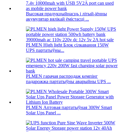
Высокая прадукцыйнасць і літый-іённы
акумулятар вялікай ёмістасці ...
PLMEN High light Блок сілкавання 150W
UPS партатыўны...
PLMEN гарачая распродаж кемпінг
падарожжа партатыўны аварыйны UPS ...
PLMEN Аптовая партатыўная 300W Smart
Solar Ups Panel ...