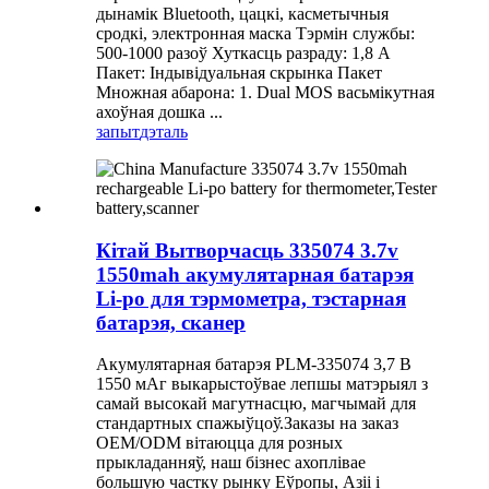
дынамік Bluetooth, цацкі, касметычныя
сродкі, электронная маска Тэрмін службы:
500-1000 разоў Хуткасць разраду: 1,8 А
Пакет: Індывідуальная скрынка Пакет
Множная абарона: 1. Dual MOS васьмікутная
ахоўная дошка ...
запыт
дэталь
Кітай Вытворчасць 335074 3.7v
1550mah акумулятарная батарэя
Li-po для тэрмометра, тэстарная
батарэя, сканер
Акумулятарная батарэя PLM-335074 3,7 В
1550 мАг выкарыстоўвае лепшы матэрыял з
самай высокай магутнасцю, магчымай для
стандартных спажыўцоў.Заказы на заказ
OEM/ODM вітаюцца для розных
прыкладанняў, наш бізнес ахоплівае
большую частку рынку Еўропы, Азіі і