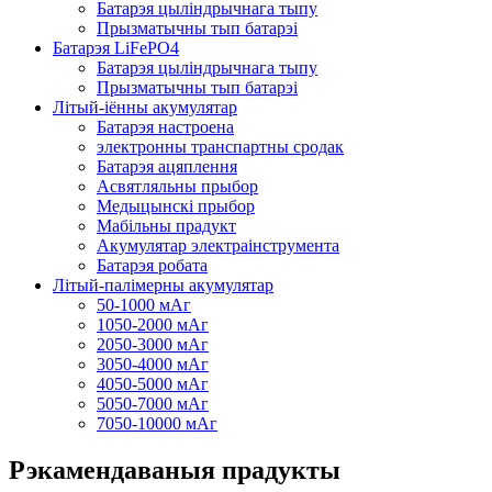
Батарэя цыліндрычнага тыпу
Прызматычны тып батарэі
Батарэя LiFePO4
Батарэя цыліндрычнага тыпу
Прызматычны тып батарэі
Літый-іённы акумулятар
Батарэя настроена
электронны транспартны сродак
Батарэя ацяплення
Асвятляльны прыбор
Медыцынскі прыбор
Мабільны прадукт
Акумулятар электраінструмента
Батарэя робата
Літый-палімерны акумулятар
50-1000 мАг
1050-2000 мАг
2050-3000 мАг
3050-4000 мАг
4050-5000 мАг
5050-7000 мАг
7050-10000 мАг
Рэкамендаваныя прадукты