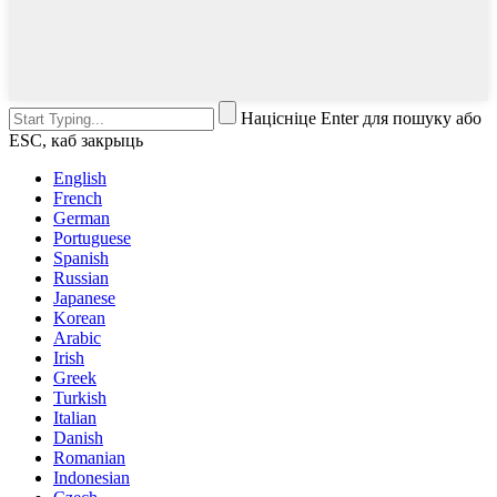
Націсніце Enter для пошуку або
ESC, каб закрыць
English
French
German
Portuguese
Spanish
Russian
Japanese
Korean
Arabic
Irish
Greek
Turkish
Italian
Danish
Romanian
Indonesian