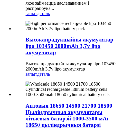
якое займаецца даследаваннем.І
распрацоўка...
запыт
дэталь
Высокапрадукцыйны акумулятар
lipo 103450 2000mAh 3,7v lipo
акумулятар
Высокапрадукцыйны акумулятар lipo 103450
2000mAh 3,7v lipo акумулятар
запыт
дэталь
Аптовыя 18650 14500 21700 18500
Цыліндрычныя акумулятары
літыевых батарэй 1000-3500 мАг
18650 цыліндрычныя батарэі