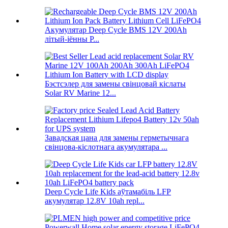
Акумулятар Deep Cycle BMS 12V 200Ah
літый-іённы P...
Бэстсэлер для замены свінцовай кіслаты
Solar RV Marine 12...
Завадская цана для замены герметычнага
свінцова-кіслотнага акумулятара ...
Deep Cycle Life Kids аўтамабіль LFP
акумулятар 12.8V 10ah repl...