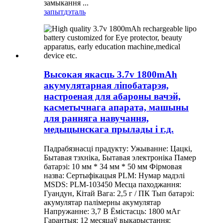
замыкання ...
запыт
дэталь
Высокая якасць 3.7v 1800mAh
акумулятарная ліпобатарэя,
настроеная для абароны вачэй,
касметычнага апарата, машыны
для ранняга навучання,
медыцынскага прылады і г.д.
Падрабязнасці прадукту: Ужыванне: Цацкі,
Бытавая тэхніка, Бытавая электроніка Памер
батарэі: 10 мм * 34 мм * 50 мм Фірмовая
назва: Сертыфікацыя PLM: Нумар мадэлі
MSDS: PLM-103450 Месца паходжання:
Гуандун, Кітай Вага: 2,5 г / ПК Тып батарэі:
акумулятар палімерны акумулятар
Напружанне: 3,7 В Ёмістасць: 1800 мАг
Гарантыя: 12 месяцаў выкарыстання: