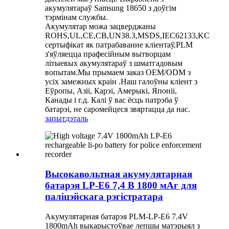
акумулятараў Samsung 18650 з доўгім
тэрмінам службы.
Акумулятар можа зацверджаны
ROHS,UL,CE,CB,UN38.3,MSDS,IEC62133,KC
сертыфікат як патрабаванне кліентаў.PLM
з'яўляецца прафесійным вытворцам
літыевых акумулятараў з шматгадовым
вопытам.Мы прымаем заказ OEM/ODM з
усіх замежных краін .Наш галоўны кліент з
Еўропы, Азіі, Карэі, Амерыкі, Японіі,
Канады і г.д. Калі ў вас ёсць патрэба ў
батарэі, не саромейцеся звяртацца да нас.
запыт
дэталь
Высокавольтная акумулятарная
батарэя LP-E6 7,4 В 1800 мАг для
паліцэйскага рэгістратара
Акумулятарная батарэя PLM-LP-E6 7.4V
1800mAh выкарыстоўвае лепшы матэрыял з