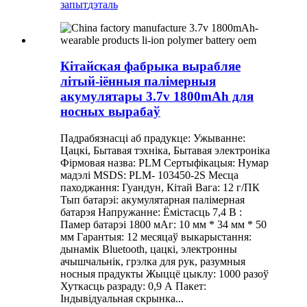
запыт
дэталь
Кітайская фабрыка вырабляе
літый-іённыя палімерныя
акумулятары 3.7v 1800mAh для
носных вырабаў
Падрабязнасці аб прадукце: Ужыванне:
Цацкі, Бытавая тэхніка, Бытавая электроніка
Фірмовая назва: PLM Сертыфікацыя: Нумар
мадэлі MSDS: PLM- 103450-2S Месца
паходжання: Гуандун, Кітай Вага: 12 г/ПК
Тып батарэі: акумулятарная палімерная
батарэя Напружанне: Ёмістасць 7,4 В :
Памер батарэі 1800 мАг: 10 мм * 34 мм * 50
мм Гарантыя: 12 месяцаў выкарыстання:
дынамік Bluetooth, цацкі, электронны
ачышчальнік, грэлка для рук, разумныя
носныя прадукты Жыццё цыклу: 1000 разоў
Хуткасць разраду: 0,9 А Пакет:
Індывідуальная скрынка...