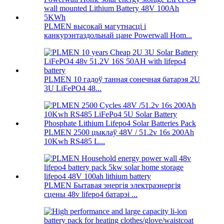
PLMEN высокай магутнасці і
канкурэнтаздольнай цане Powerwall Hom...
PLMEN 10 гадоў танная сонечная батарэя 2U
3U LiFePO4 48...
PLMEN 2500 цыклаў 48V / 51.2v 16s 200Ah
10Kwh RS485 L...
PLMEN Бытавая энергія электраэнергія
сцены 48v lifepo4 батарэі ...