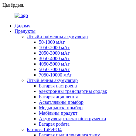
Цьвёрдыя,
Дадому
Прадукты
Літый-палімерны акумулятар
50-1000 мАг
1050-2000 мАг
2050-3000 мАг
3050-4000 мАг
4050-5000 мАг
5050-7000 мАг
7050-10000 мАг
Літый-іённы акумулятар
Батарэя настроена
электронны транспартны сродак
Батарэя ацяплення
Асвятляльны прыбор
Медыцынскі прыбор
Мабільны прадукт
Акумулятар электраінструмента
Батарэя робата
Батарэя LiFePO4
Батарэя цыліндрычнага тыпу