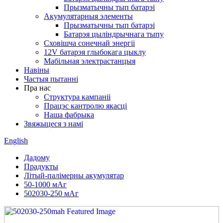
Прызматычны тып батарэі
Акумулятарныя элементы
Прызматычны тып батарэі
Батарэя цыліндрычнага тыпу
Сховішча сонечнай энергіі
12V батарэя глыбокага цыклу
Мабільная электрастанцыя
Навіны
Частыя пытанні
Пра нас
Структура кампаніі
Працэс кантролю якасці
Наша фабрыка
Звяжыцеся з намі
English
Дадому
Прадукты
Літый-палімерны акумулятар
50-1000 мАг
502030-250 мАг