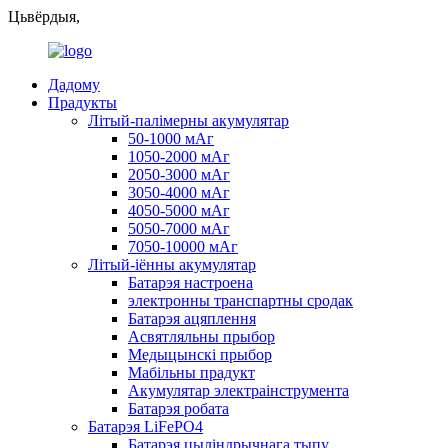
Цьвёрдыя,
Дадому
Прадукты
Літый-палімерны акумулятар
50-1000 мАг
1050-2000 мАг
2050-3000 мАг
3050-4000 мАг
4050-5000 мАг
5050-7000 мАг
7050-10000 мАг
Літый-іённы акумулятар
Батарэя настроена
электронны транспартны сродак
Батарэя ацяплення
Асвятляльны прыбор
Медыцынскі прыбор
Мабільны прадукт
Акумулятар электраінструмента
Батарэя робата
Батарэя LiFePO4
Батарэя цыліндрычнага тыпу