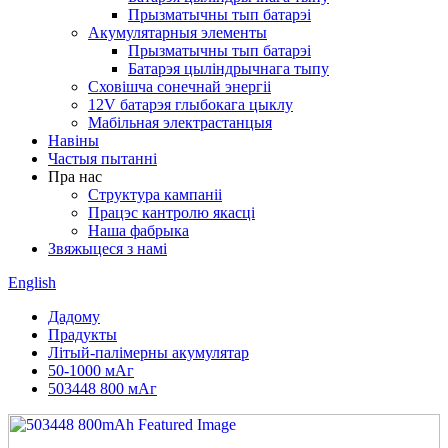
Прызматычны тып батарэі
Акумулятарныя элементы
Прызматычны тып батарэі
Батарэя цыліндрычнага тыпу
Сховішча сонечнай энергіі
12V батарэя глыбокага цыклу
Мабільная электрастанцыя
Навіны
Частыя пытанні
Пра нас
Структура кампаніі
Працэс кантролю якасці
Наша фабрыка
Звяжыцеся з намі
English
Дадому
Прадукты
Літый-палімерны акумулятар
50-1000 мАг
503448 800 мАг