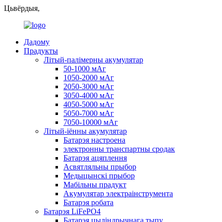
Цьвёрдыя,
Дадому
Прадукты
Літый-палімерны акумулятар
50-1000 мАг
1050-2000 мАг
2050-3000 мАг
3050-4000 мАг
4050-5000 мАг
5050-7000 мАг
7050-10000 мАг
Літый-іённы акумулятар
Батарэя настроена
электронны транспартны сродак
Батарэя ацяплення
Асвятляльны прыбор
Медыцынскі прыбор
Мабільны прадукт
Акумулятар электраінструмента
Батарэя робата
Батарэя LiFePO4
Батарэя цыліндрычнага тыпу