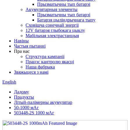
Прызматычны тып батарэі
Акумулятарныя элементы
Прызматычны тып батарэі
Батарэя цыліндрычнага тыпу
Сховішча сонечнай энергіі
12V батарэя глыбокага цыклу
Мабільная электрастанцыя
Навіны
Частыя пытанні
Пра нас
Структура кампаніі
Працэс кантролю якасці
Наша фабрыка
Звяжыцеся з намі
English
Дадому
Прадукты
Літый-палімерны акумулятар
50-1000 мАг
503448-2S 1000 мАг